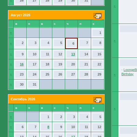
»
26
27
28
29
30
31
»
Август 2026
в
п
в
с
ч
п
с
»
1
»
2
3
4
5
7
8
»
6
»
9
10
11
12
13
14
15
»
16
17
18
19
20
21
22
·
LoongeBl
Birthday
»
23
24
25
26
27
28
29
»
»
30
31
Сентябрь 2026
в
п
в
с
ч
п
с
»
»
1
2
3
4
5
»
6
7
8
9
10
11
12
»