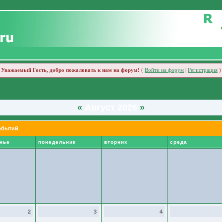
Уважаемый Гость, добро пожаловать к нам на форум!
(
Войти на форум
|
Регистрация
)
«
Август 2026
»
обытий
нье
понедельник
вторник
среда
2
3
4