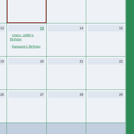
12
13
14
15
·
space_oddity's
Birthday
·
Барашек's Birthday
19
20
21
22
26
27
28
29