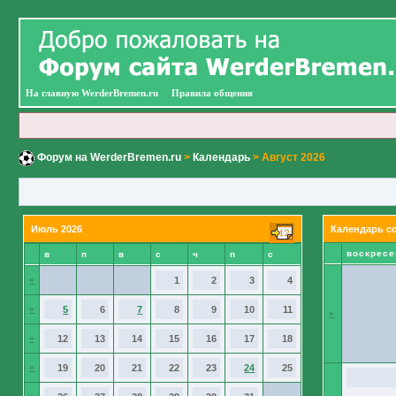
На главную WerderBremen.ru
Правила общения
Форум на WerderBremen.ru
>
Календарь
> Август 2026
Июль 2026
Календарь с
воскресе
в
п
в
с
ч
п
с
»
1
2
3
4
»
5
6
7
8
9
10
11
»
»
12
13
14
15
16
17
18
»
19
20
21
22
23
24
25