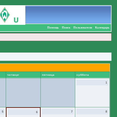
Помощь
Поиск
Пользователи
Календарь
четверг
пятница
суббота
1
5
7
8
6