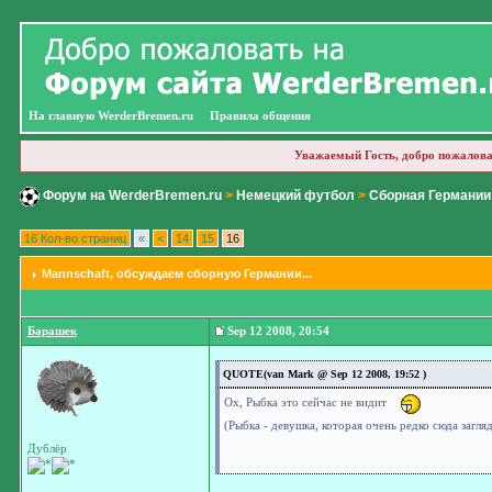
На главную WerderBremen.ru
Правила общения
Уважаемый Гость, добро пожалова
Форум на WerderBremen.ru
>
Немецкий футбол
>
Сборная Германии
16 Кол-во страниц
«
<
14
15
16
Mannschaft
, обсуждаем сборную Германии...
Барашек
Sep 12 2008, 20:54
QUOTE(van Mark @ Sep 12 2008, 19:52 )
Ох, Рыбка это сейчас не видит
(Рыбка - девушка, которая очень редко сюда загл
Дублёр