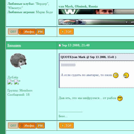
Любимые клубы:
"Вердер",
van Mark, Obninsk, Russia
"Ювентус"
Любимые игроки:
Марко Боде
Барашек
Sep 13 2008, 21:40
QUOTE(van Mark @ Sep 13 2008, 15:41 )
))))))))))))
А если судить по аватарке, то ежик
Дублёр
Группа: Members
Сообщений: 18
Дык ить, это мы шифруемся... от рыбок
--------------------
Беее...