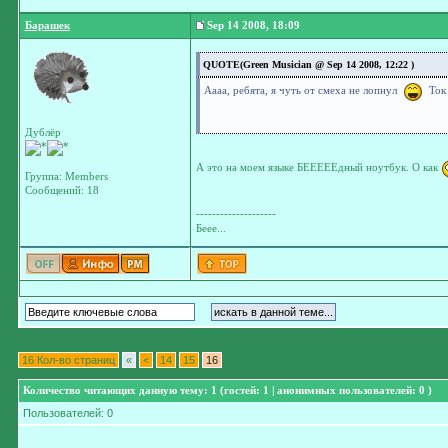
Барашек
Sep 14 2008, 18:09
QUOTE(Green Musician @ Sep 14 2008, 12:22 )
Аааа, ребята, я чуть от смеха не лопнул
Ток 
Дублёр
А это на моем языке БЕЕЕЕЕдный ноутбук. О как
Группа: Members
Сообщений: 18
--------------------
Беее...
16 Кол-во страниц
«
<
14
15
16
Количество читающих данную тему: 1 (гостей: 1 | анонимных пользователей: 0 )
Пользователей: 0