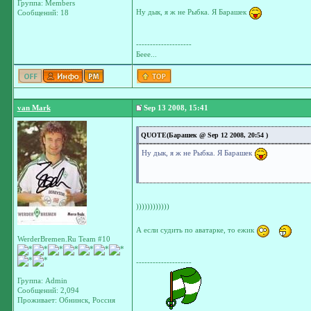
Группа: Members
Ну дык, я ж не Рыбка. Я Барашек
Сообщений: 18
--------------------
Беее...
van Mark
Sep 13 2008, 15:41
QUOTE(Барашек @ Sep 12 2008, 20:54 )
Ну дык, я ж не Рыбка. Я Барашек
))))))))))))
А если судить по аватарке, то ежик
WerderBremen.Ru Team #10
--------------------
Группа: Admin
Сообщений: 2,094
Проживает: Обнинск, Россия