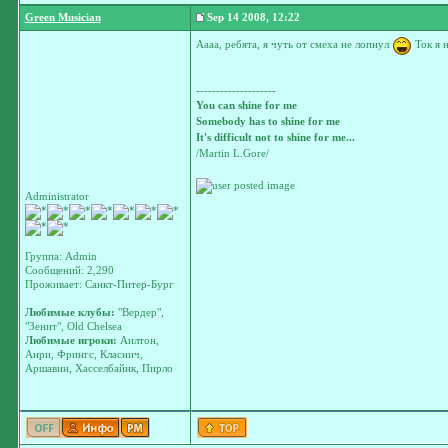
Green Musician
Sep 14 2008, 12:22
Аааа, ребята, я чуть от смеха не лопнул
Ток я н
--------------------
You can shine for me
Somebody has to shine for me
It's difficult not to shine for me...
/Martin L.Gore/
Administrator
Группа: Admin
Сообщений: 2,290
Проживает: Санкт-Питер-Бург
Любимые клубы:
"Вердер",
"Зенит", Old Chelsea
Любимые игроки:
Аилтон,
Анри, Фрингс, Класнич,
Аршавин, Хасселбайнк, Пирло