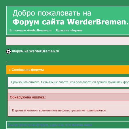
На главную WerderBremen.ru
Правила общения
Форум на WerderBremen.ru
Сообщение форума
Произошла ошибка. Если Вы не знаете, как пользоваться данной функцией фор
Обнаружена ошибка:
В данный момент времени новые регистрации не принимаются.
Вы не вошли на форум, сделать это можно ниже