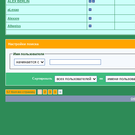
ALEX BERLIN
aLexao
Alexxre
Allweiss
Настройки поиска
Имя пользователя
Сортировать
по
57 Кол-во страниц
1
2
3
>
»
Об