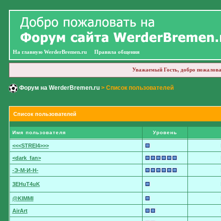
На главную WerderBremen.ru
Правила общения
Уважаемый Гость, добро пожалова
Форум на WerderBremen.ru
> Список пользователей
Список пользователей
Имя пользователя
Уровень
<<<STREI4>>>
<dark_fan>
-Э-М-И-Н-
3EHuT4uK
@KIMMI
AirArt