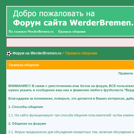
На главную WerderBremen.ru
Правила общения
Форум на WerderBremen.ru
> Правила общения
Правила общения
Правила 
ВНИМАНИЕ!!! В связи с ужесточением атак ботов на форум, ВСЕ пользова
нужно указать в сообщении ваш ник и фамилию любого футболиста "Вердер
Благодарим за понимание, поверьте, это делается в Ваших интересах, да
1. Способы общения
1.1. На сайте функционируют три способа общения пользователей: путём коммен
2. Общение на форуме
2.1. Форум предназначен для обсуждения конкретных тем, включая обсуждение иг