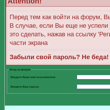
Attention!
Перед тем как войти на форум, В
В случае, если Вы еще не успели
это сделать, нажав на ссылку 'Ре
части экрана
Забыли свой пароль? Не беда
Вход на форум
Введите Ваше имя пользователя
Введите Ваш пароль