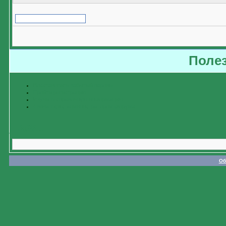
Поле
Восстановить забытый пароль
Пройти регистрацию
Изучить справочную информацию
Связаться с администратором форума
Назад
Об