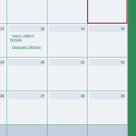
12
13
14
15
·
space_oddity's
Birthday
·
Барашек's Birthday
19
20
21
22
26
27
28
29