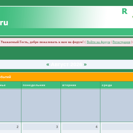
Уважаемый Гость, добро пожаловать к нам на форум!
(
Войти на форум
|
Регистрация
)
«
Август 2026
»
обытий
нье
понедельник
вторник
среда
2
3
4