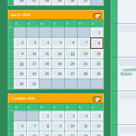
»
26
27
28
29
30
31
»
Август 2026
в
п
в
с
ч
п
с
»
1
»
2
3
4
5
6
7
»
8
»
9
10
11
12
13
14
15
»
16
17
18
19
20
21
22
·
LoongeBl
Birthday
»
23
24
25
26
27
28
29
»
»
30
31
Сентябрь 2026
в
п
в
с
ч
п
с
»
»
1
2
3
4
5
»
6
7
8
9
10
11
12
»