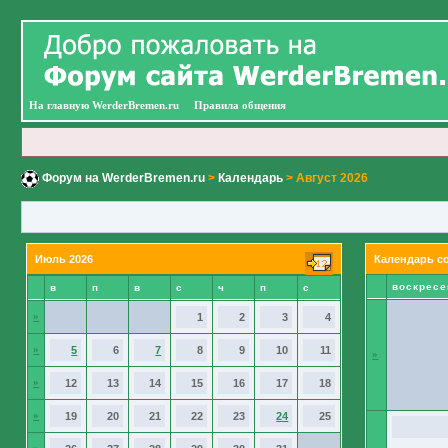
На главную WerderBremen.ru
Правила общения
Форум на WerderBremen.ru
>
Календарь
> Август 2026
Июль 2026
Календарь с
воскресе
в
п
в
с
ч
п
с
»
1
2
3
4
»
5
6
7
8
9
10
11
»
»
12
13
14
15
16
17
18
»
19
20
21
22
23
24
25