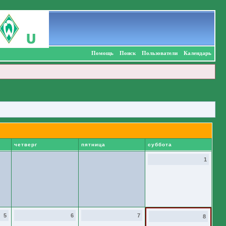
Помощь
Поиск
Пользователи
Календарь
четверг
пятница
суббота
1
5
6
7
8