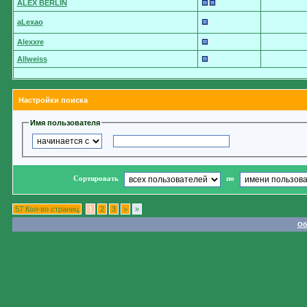
ALEX BERLIN
aLexao
Alexxre
Allweiss
Настройки поиска
Имя пользователя
Сортировать
по
57 Кол-во страниц
1
2
3
>
»
Об