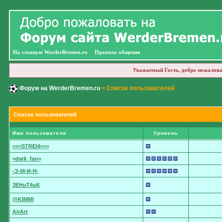
На главную WerderBremen.ru
Правила общения
Уважаемый Гость, добро пожалова
Форум на WerderBremen.ru
> Список пользователей
Список пользователей
Имя пользователя
Уровень
<<<STREI4>>>
<dark_fan>
-Э-М-И-Н-
3EHuT4uK
@KIMMI
AirArt