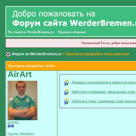
На главную WerderBremen.ru
Правила общения
Уважаемый Гость, добро пожалова
Форум на WerderBremen.ru
> Просмотр профайла пользователя
Просмотр профайла: AirArt
AirArt
Добавить пользователя в адресную книг
Найти все сообщения, написанные этим
Найти все темы, созданные этим пользо
Дублёр
Группа: Members