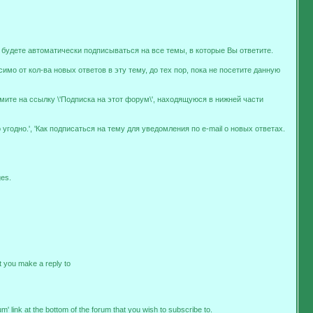
ы будете автоматически подписываться на все темы, в которые Вы ответите.
мо от кол-ва новых ответов в эту тему, до тех пор, пока не посетите данную
мите на ссылку \'Подписка на этот форум\', находящуюся в нижней части
угодно.', 'Как подписаться на тему для уведомления по e-mail о новых ответах.
ges.
at you make a reply to
um' link at the bottom of the forum that you wish to subscribe to.