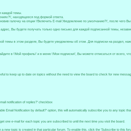
и каждой темы.
ениях?\', находящееся под формой ответа.
новив галочку на опции \'Включить E-mail Уведомление по умолчанию?\', после чего В
 адрес, Вы будете получать только одно письмо для каждой подписанной темы, независи
ой темы в этом разделе, Вы будете уведомлены об этом. Для подписки на раздел, наж
дите в \'Мой профиль\' и в меню \'Мои подписки\', Вы можете отписаться от всего, что 
seful to keep up to date on topics without the need to view the board to check for new messa
ail notification of replies?' checkbox
 Email Notification by default?' option, this will automatically subscribe you to any topic th
get one e-mail for each topic you are subscribed to until the next time you visit the board.
a new topic is created in that particular forum. To enable this, click the 'Subscribe to this for