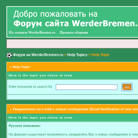
На главную WerderBremen.ru
Правила общения
Форум на WerderBremen.ru
>
Help Topics
> Help Topic
Help Topic
Here is the topic you chose to view
Enter keywords to search for
Уведомление на e-mail о новых сообщениях (Email Notification of new me
Here is the topic you chose to view
Русское описание:
На форуме существует возможность уведомлять Вас о новых сообщениях в тема