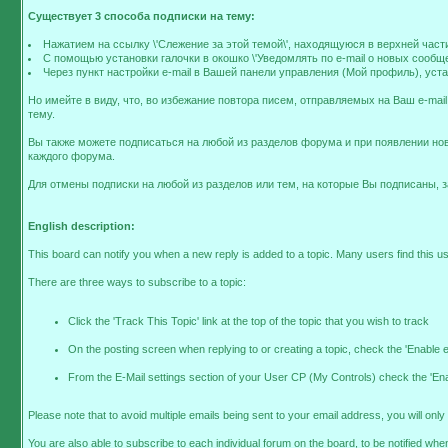
Существует 3 способа подписки на тему:
Нажатием на ссылку \'Слежение за этой темой\', находящуюся в верхней част
С помощью установки галочки в окошко \'Уведомлять по e-mail о новых сообщ
Через пункт настройки e-mail в Вашей панели управления (Мой профиль), уста
Но имейте в виду, что, во избежание повтора писем, отправляемых на Ваш e-mail
тему.
Вы также можете подписаться на любой из разделов форума и при появлении нов
каждого форума.
Для отмены подписки на любой из разделов или тем, на которые Вы подписаны, зай
English description:
This board can notify you when a new reply is added to a topic. Many users find this u
There are three ways to subscribe to a topic:
Click the 'Track This Topic' link at the top of the topic that you wish to track
On the posting screen when replying to or creating a topic, check the 'Enable em
From the E-Mail settings section of your User CP (My Controls) check the 'Enable
Please note that to avoid multiple emails being sent to your email address, you will only 
You are also able to subscribe to each individual forum on the board, to be notified when 