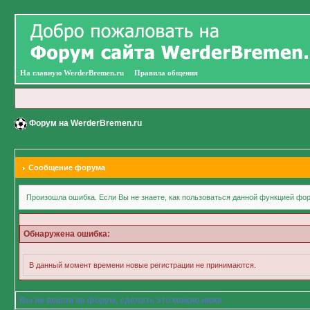
На главную WerderBremen.ru
Правила общения
Форум на WerderBremen.ru
Сообщение форума
Произошла ошибка. Если Вы не знаете, как пользоваться данной функцией фор
Обнаружена ошибка:
В данный момент времени новые регистрации не принимаются.
Вы не вошли на форум, сделать это можно ниже