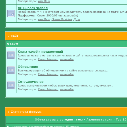
Модераторы:
van Mark
ЛП Bundes National
Новый вариант ЛП, в котором Вам предстоить делать прогнозы на матчи Бунде
Подфорумы:
Сезон 2006/07 (не завершён)
Модераторы:
van Mark
,
Green Musician
,
Друг
Сайт
Форум
Книга жалоб и предложений
Здесь вы можете оставить свои отзывы о сайте, нажаловаться на нас и подели
Модераторы:
Green Musician
,
naramulka
Обновления
Вся информация об обновлениях на сайте вывешивается здесь...
Модераторы:
Green Musician
,
naramulka
Сотрудничество
Здесь мы принимаем любые ваши предложения по сотрудничеству...
Модераторы:
Green Musician
,
naramulka
Статистика форума
Обсуждаемые сегодня темы
·
Администрация
·
Top 10
0 - количество посетителей за последние 15 минут