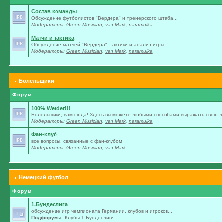
Состав команды
Обсуждение футболистов "Вердера" и тренерского штаба...
Модераторы:
Green Musician
,
van Mark
,
naramulka
Матчи и тактика
Обсуждение матчей "Вердера", тактики и анализ игры...
Модераторы:
Green Musician
,
van Mark
,
naramulka
Болельщики
Форум
100% Werder!!!
Болельщики, вам сюда! Здесь вы можете любыми способами выражать свою лю
Модераторы:
Green Musician
,
van Mark
,
naramulka
Фан-клуб
все вопросы, связанные с фан-клубом
Модераторы:
Green Musician
,
van Mark
Немецкий футбол
Форум
1.Бундеслига
обсуждение игр чемпионата Германии, клубов и игроков...
Подфорумы:
Клубы 1.Бундеслиги