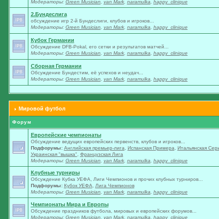
Модераторы:
Green Musician
,
van Mark
,
naramulka
,
happy_clinique
2.Бундеслига
обсуждение игр 2-й Бундеслиги, клубов и игроков...
Модераторы:
Green Musician
,
van Mark
,
naramulka
,
happy_clinique
Кубок Германии
Обсуждение DFB-Pokal, его сетки и результатов матчей...
Модераторы:
Green Musician
,
van Mark
,
naramulka
,
happy_clinique
Сборная Германии
Обсуждение Бундестим, её успехов и неудач...
Модераторы:
Green Musician
,
van Mark
,
naramulka
,
happy_clinique
Мировой футбол
Форум
Европейские чемпионаты
Обсуждение ведущих европейских первенств, клубов и игроков...
Подфорумы:
Английская премьер-лига
,
Испанская Примера
,
Итальянская Сер
Украинская "вышка"
,
Французская Лига
Модераторы:
Green Musician
,
van Mark
,
naramulka
,
happy_clinique
Клубные турниры
Обсуждение Кубка УЕФА, Лиги Чемпионов и прочих клубных турниров...
Подфорумы:
Кубок УЕФА
,
Лига Чемпионов
Модераторы:
Green Musician
,
van Mark
,
naramulka
,
happy_clinique
Чемпионаты Мира и Европы
Обсуждение праздников футбола, мировых и европейских форумов...
Модераторы:
Green Musician
,
van Mark
,
naramulka
,
happy_clinique