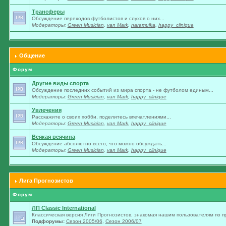
Трансферы
Обсуждение переходов футболистов и слухов о них...
Модераторы:
Green Musician
,
van Mark
,
naramulka
,
happy_clinique
Общение
Форум
Другие виды спорта
Обсуждение последних событий из мира спорта - не футболом единым...
Модераторы:
Green Musician
,
van Mark
,
happy_clinique
Увлечения
Расскажите о своих хобби, поделитесь впечатлениями...
Модераторы:
Green Musician
,
van Mark
,
happy_clinique
Всякая всячина
Обсуждение абсолютно всего, что можно обсуждать...
Модераторы:
Green Musician
,
van Mark
,
happy_clinique
Лига Прогнозистов
Форум
ЛП Classic International
Классическая версия Лиги Прогнозистов, знакомая нашим пользователям по п
Подфорумы:
Сезон 2005/06
,
Сезон 2006/07