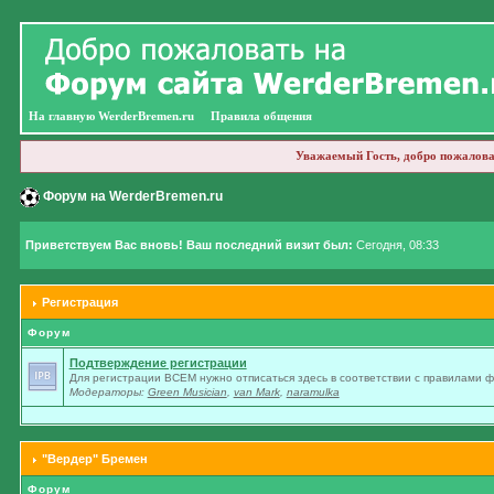
На главную WerderBremen.ru
Правила общения
Уважаемый Гость, добро пожалова
Форум на WerderBremen.ru
Приветствуем Вас вновь! Ваш последний визит был:
Сегодня, 08:33
Регистрация
Форум
Подтверждение регистрации
Для регистрации ВСЕМ нужно отписаться здесь в соответствии с правилами 
Модераторы:
Green Musician
,
van Mark
,
naramulka
"Вердер" Бремен
Форум