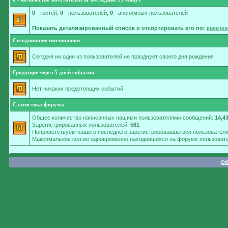
0
- гостей,
0
- пользователей,
0
- анонимных пользователей
Показать детализированный список и отсортировать его по:
времени
Сегодняшние именинники
Сегодня ни один из пользователей не празднует своего дня рождения
Грядущие через 5 дней события
Нет никаких предстоящих событий
Статистика форума
Общее количество написанных нашими пользователями сообщений:
14,4
Зарегистрированных пользователей:
561
Поприветствуем нашего последнего зарегистрировавшегося пользовател
Максимальное кол-во одновременно находившихся на форуме пользовате
Об