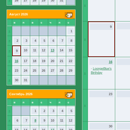
»
26
27
28
29
30
31
»
Август 2026
в
п
в
с
ч
п
с
9
»
1
»
»
2
3
4
5
6
7
8
10
11
12
13
14
15
»
9
»
16
17
18
19
20
21
22
16
·
LoongeBlue's
»
23
24
25
26
27
28
29
Birthday
»
»
30
31
Сентябрь 2026
23
в
п
в
с
ч
п
с
»
»
1
2
3
4
5
»
6
7
8
9
10
11
12
30
»