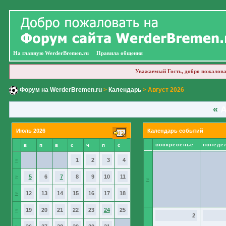
На главную WerderBremen.ru
Правила общения
Уважаемый Гость, добро пожалова
Форум на WerderBremen.ru
>
Календарь
> Август 2026
«
А
Июль 2026
Календарь событий
воскресенье
понеде
в
п
в
с
ч
п
с
»
1
2
3
4
»
5
6
7
8
9
10
11
»
»
12
13
14
15
16
17
18
»
19
20
21
22
23
24
25
2