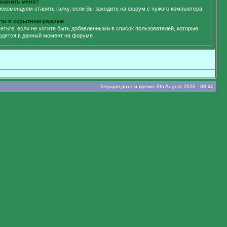
омнить меня?
рекомендуем ставить галку, если Вы заходите на форум с чужого компьютера
ти в скрытном режиме
етьте, если не хотите быть добавленными в список пользователей, которые
одятся в данный момент на форуме
Текущая дата и время: 8th August 2026 - 00:42