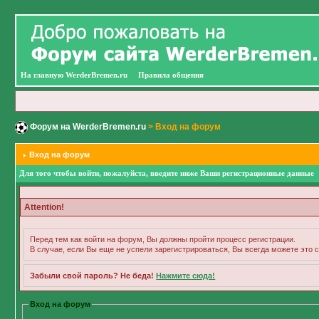
На главную WerderBremen.ru
Правила общения
Форум на WerderBremen.ru
> Вход на форум
Вход на форум
Для того чтобы войти, пожалуйста, введите ниже Ваши регистрационные данные
Attention!
Перед тем как войти на форум, Вы должны пройти процесс регистрации.
В случае, если Вы еще не успели зарегистрироваться, Вы всегда можете это с
Забыли свой пароль? Не беда!
Нажмите сюда!
Вход на форум