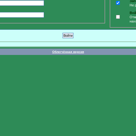
Зап
Не 
Вой
Отм
нах
Облегчённая версия