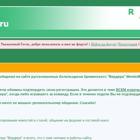
Уважаемый Гость, добро пожаловать к нам на форум!
(
Войти на форум
|
Регистрация
)
общения на сайте русскоязычных болельщиков бременского "Вердера" WerderB
тели обязаны подтвердить свою регистрацию. Это делается в теме
ВСЕМ новичка
а", когда-либо игравшего за команду. Если в течение недели Вы не подтвердит
бы ничто не мешало увлекательному общению. Спасибо!
тирования новостей и статей, общение на форуме и гостевой книге.
ры "Вердера" и всего, что с ним связано и работы сайта.