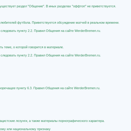
существует раздел "Общение". В иных разделах "оффтоп" не приветствуется.
о любителей футбола. Приветствуется обсуждение матчей в реальном времени.
 следовать пункту 2.2. Правил Общения на сайте WerderBremen.ru.
ь теме, о которой говорится в материале.
 следовать пункту 2.2. Правил Общения на сайте WerderBremen.ru.
иворечащее пункту 6.3. Правил Общения на сайте WerderBremen.ru.
ацистские лозунги, а также материалы порнографического характера.
овому или национальному признаку