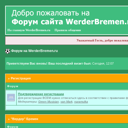
На главную WerderBremen.ru
Правила общения
Уважаемый Гость, добро пожалова
Форум на WerderBremen.ru
Приветствуем Вас вновь! Ваш последний визит был:
Сегодня, 12:07
Регистрация
Форум
Подтверждение регистрации
Для регистрации ВСЕМ нужно отписаться здесь в соответствии с правилами 
Модераторы:
Green Musician
,
van Mark
,
naramulka
"Вердер" Бремен
Форум