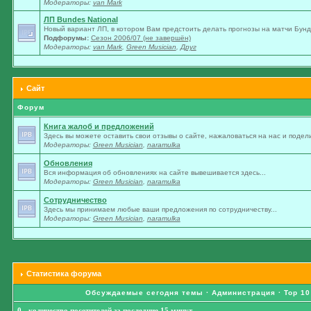
Модераторы:
van Mark
ЛП Bundes National
Новый вариант ЛП, в котором Вам предстоить делать прогнозы на матчи Бунде
Подфорумы:
Сезон 2006/07 (не завершён)
Модераторы:
van Mark
,
Green Musician
,
Друг
Сайт
Форум
Книга жалоб и предложений
Здесь вы можете оставить свои отзывы о сайте, нажаловаться на нас и подели
Модераторы:
Green Musician
,
naramulka
Обновления
Вся информация об обновлениях на сайте вывешивается здесь...
Модераторы:
Green Musician
,
naramulka
Сотрудничество
Здесь мы принимаем любые ваши предложения по сотрудничеству...
Модераторы:
Green Musician
,
naramulka
Статистика форума
Обсуждаемые сегодня темы
·
Администрация
·
Top 10
0 - количество посетителей за последние 15 минут