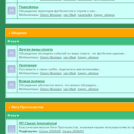
Трансферы
Обсуждение переходов футболистов и слухов о них...
Модераторы:
Green Musician
,
van Mark
,
naramulka
,
happy_clinique
Общение
Форум
Другие виды спорта
Обсуждение последних событий из мира спорта - не футболом единым...
Модераторы:
Green Musician
,
van Mark
,
happy_clinique
Увлечения
Расскажите о своих хобби, поделитесь впечатлениями...
Модераторы:
Green Musician
,
van Mark
,
happy_clinique
Всякая всячина
Обсуждение абсолютно всего, что можно обсуждать...
Модераторы:
Green Musician
,
van Mark
,
happy_clinique
Лига Прогнозистов
Форум
ЛП Classic International
Классическая версия Лиги Прогнозистов, знакомая нашим пользователям по п
Подфорумы:
Сезон 2005/06
,
Сезон 2006/07