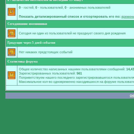
0
- гостей,
0
- пользователей,
0
- анонимных пользователей
Показать детализированный список и отсортировать его по:
времени
Сегодняшние именинники
Сегодня ни один из пользователей не празднует своего дня рождения
Грядущие через 5 дней события
Нет никаких предстоящих событий
Статистика форума
Общее количество написанных нашими пользователями сообщений:
14,4
Зарегистрированных пользователей:
561
Поприветствуем нашего последнего зарегистрировавшегося пользовател
Максимальное кол-во одновременно находившихся на форуме пользовате
Об