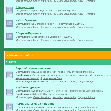
Модераторы:
Green Musician
,
van Mark
,
naramulka
,
happy_clinique
2.Бундеслига
обсуждение игр 2-й Бундеслиги, клубов и игроков...
Модераторы:
Green Musician
,
van Mark
,
naramulka
,
happy_clinique
Кубок Германии
Обсуждение DFB-Pokal, его сетки и результатов матчей...
Модераторы:
Green Musician
,
van Mark
,
naramulka
,
happy_clinique
Сборная Германии
Обсуждение Бундестим, её успехов и неудач...
Модераторы:
Green Musician
,
van Mark
,
naramulka
,
happy_clinique
Мировой футбол
Форум
Европейские чемпионаты
Обсуждение ведущих европейских первенств, клубов и игроков...
Подфорумы:
Английская премьер-лига
,
Испанская Примера
,
Итальянская Сер
Украинская "вышка"
,
Французская Лига
Модераторы:
Green Musician
,
van Mark
,
naramulka
,
happy_clinique
Клубные турниры
Обсуждение Кубка УЕФА, Лиги Чемпионов и прочих клубных турниров...
Подфорумы:
Кубок УЕФА
,
Лига Чемпионов
Модераторы:
Green Musician
,
van Mark
,
naramulka
,
happy_clinique
Чемпионаты Мира и Европы
Обсуждение праздников футбола, мировых и европейских форумов...
Модераторы:
Green Musician
,
van Mark
,
naramulka
,
happy_clinique