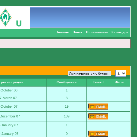
Помощь
Поиск
Пользователи
Календарь
 регистрации
Сообщений
E-mail
Фото
-October 06
1
7-March 07
3
-October 07
19
-December 07
139
1-January 07
1
-January 07
0