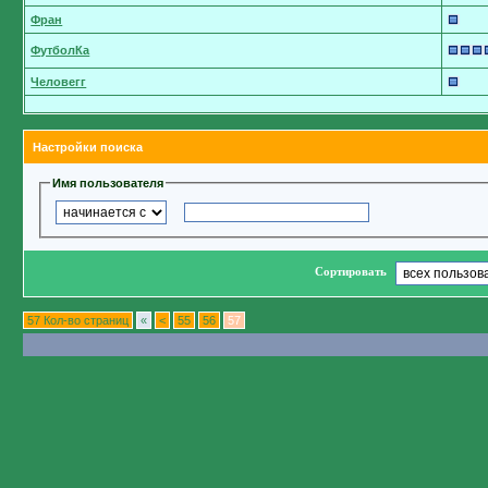
Фран
ФутболКа
Человегг
Настройки поиска
Имя пользователя
Сортировать
57 Кол-во страниц
«
<
55
56
57