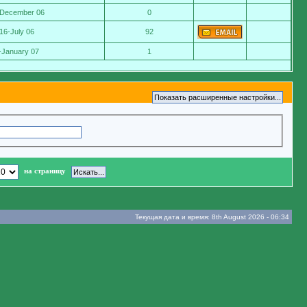
-December 06
0
16-July 06
92
-January 07
1
на страницу
Текущая дата и время: 8th August 2026 - 06:34