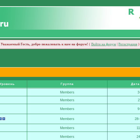
Уважаемый Гость, добро пожаловать к нам на форум!
(
Войти на форум
|
Регистрация
)
Уровень
Группа
Дата
Members
3
Members
2
Members
9
Members
28
Members
1
Members
24