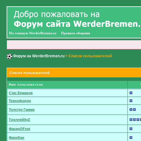
На главную WerderBremen.ru
Правила общения
Форум на WerderBremen.ru
> Список пользователей
Список пользователей
Имя пользователя
Стас Ермаков
Технофорум
Толстун Гамми
ТроллейбуZ
ФакирOFnet
ФаноКан