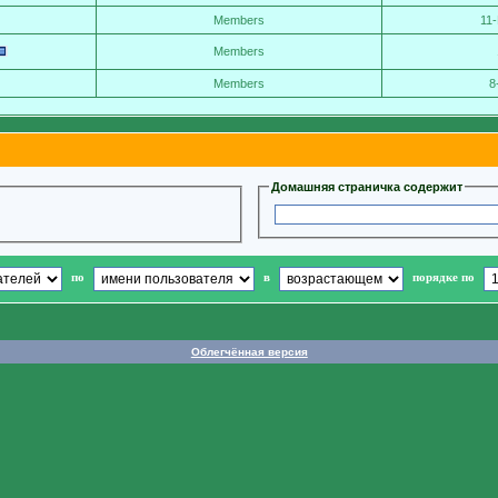
Members
11
Members
Members
8
Домашняя страничка содержит
по
в
порядке по
Облегчённая версия