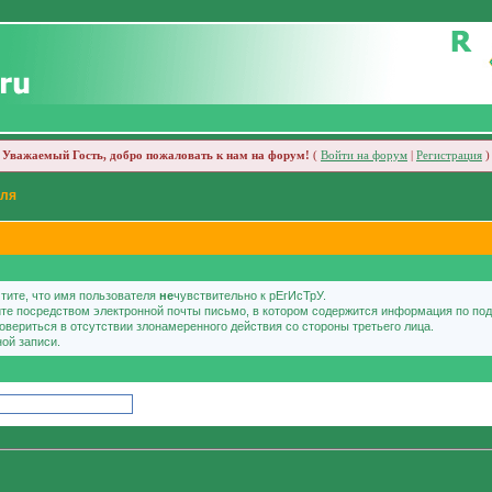
Уважаемый Гость, добро пожаловать к нам на форум!
(
Войти на форум
|
Регистрация
)
оля
тите, что имя пользователя
не
чувствительно к рЕгИсТрУ.
чите посредством электронной почты письмо, в котором содержится информация по по
овериться в отсутствии злонамеренного действия со стороны третьего лица.
ой записи.