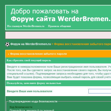
На главную WerderBremen.ru
Правила общения
Форум на WerderBremen.ru
> Форма восстановления забытого пар
Форма восстановления забытого пароля
Как сбросить свой текущий пароль
Введите в нижерасположенное поле Ваше регистрационное имя пользователя. Уч
После того, как Вы сделаете запрос на восстановление своего пароля, Вы полу
специальной ссылке). Подтверждение запроса необходимо для того, чтобы удост
Вам будет показана форма, позволяющая выбрать новый пароль для своей учётн
Пожалуйста, заполните форму польностью
Введите Ваше имя пользователя
Подтверждение кода безопасности
Код безопасности
Пожалуйста, введите 6-ти значный