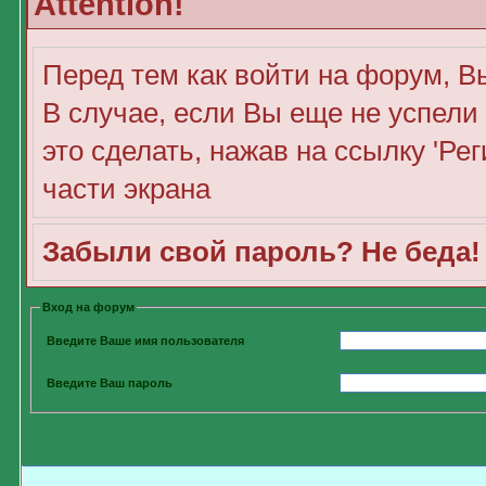
Attention!
Перед тем как войти на форум, В
В случае, если Вы еще не успели
это сделать, нажав на ссылку 'Ре
части экрана
Забыли свой пароль? Не беда
Вход на форум
Введите Ваше имя пользователя
Введите Ваш пароль