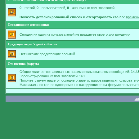
0
- гостей,
0
- пользователей,
0
- анонимных пользователей
Показать детализированный список и отсортировать его по:
времени
Сегодняшние именинники
Сегодня ни один из пользователей не празднует своего дня рождения
Грядущие через 5 дней события
Нет никаких предстоящих событий
Статистика форума
Общее количество написанных нашими пользователями сообщений:
14,4
Зарегистрированных пользователей:
561
Поприветствуем нашего последнего зарегистрировавшегося пользовател
Максимальное кол-во одновременно находившихся на форуме пользовате
Об