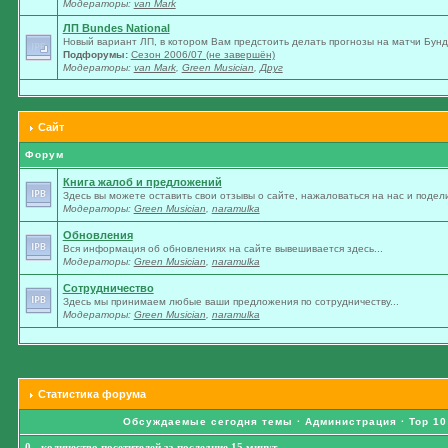
Модераторы:
van Mark
ЛП Bundes National
Новый вариант ЛП, в котором Вам предстоить делать прогнозы на матчи Бунде
Подфорумы:
Сезон 2006/07 (не завершён)
Модераторы:
van Mark
,
Green Musician
,
Друг
Сайт
Форум
Книга жалоб и предложений
Здесь вы можете оставить свои отзывы о сайте, нажаловаться на нас и подели
Модераторы:
Green Musician
,
naramulka
Обновления
Вся информация об обновлениях на сайте вывешивается здесь...
Модераторы:
Green Musician
,
naramulka
Сотрудничество
Здесь мы принимаем любые ваши предложения по сотрудничеству...
Модераторы:
Green Musician
,
naramulka
Статистика форума
Обсуждаемые сегодня темы
·
Администрация
·
Top 10
0 - количество посетителей за последние 15 минут