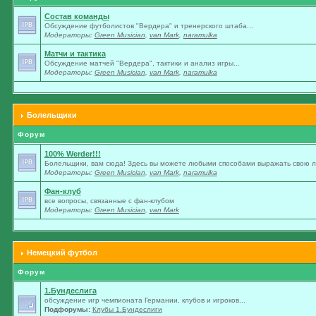
Состав команды
Обсуждение футболистов "Вердера" и тренерского штаба...
Модераторы:
Green Musician
,
van Mark
,
naramulka
Матчи и тактика
Обсуждение матчей "Вердера", тактики и анализ игры...
Модераторы:
Green Musician
,
van Mark
,
naramulka
Болельщики
Форум
100% Werder!!!
Болельщики, вам сюда! Здесь вы можете любыми способами выражать свою лю
Модераторы:
Green Musician
,
van Mark
,
naramulka
Фан-клуб
все вопросы, связанные с фан-клубом
Модераторы:
Green Musician
,
van Mark
Немецкий футбол
Форум
1.Бундеслига
обсуждение игр чемпионата Германии, клубов и игроков...
Подфорумы:
Клубы 1.Бундеслиги