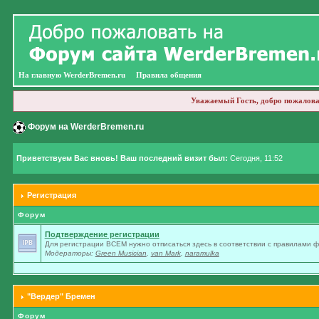
На главную WerderBremen.ru
Правила общения
Уважаемый Гость, добро пожалова
Форум на WerderBremen.ru
Приветствуем Вас вновь! Ваш последний визит был:
Сегодня, 11:52
Регистрация
Форум
Подтверждение регистрации
Для регистрации ВСЕМ нужно отписаться здесь в соответствии с правилами 
Модераторы:
Green Musician
,
van Mark
,
naramulka
"Вердер" Бремен
Форум