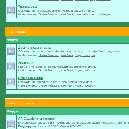
Трансферы
Обсуждение переходов футболистов и слухов о них...
Модераторы:
Green Musician
,
van Mark
,
naramulka
,
happy_clinique
Общение
Форум
Другие виды спорта
Обсуждение последних событий из мира спорта - не футболом единым...
Модераторы:
Green Musician
,
van Mark
,
happy_clinique
Увлечения
Расскажите о своих хобби, поделитесь впечатлениями...
Модераторы:
Green Musician
,
van Mark
,
happy_clinique
Всякая всячина
Обсуждение абсолютно всего, что можно обсуждать...
Модераторы:
Green Musician
,
van Mark
,
happy_clinique
Лига Прогнозистов
Форум
ЛП Classic International
Классическая версия Лиги Прогнозистов, знакомая нашим пользователям по п
Подфорумы:
Сезон 2005/06
,
Сезон 2006/07