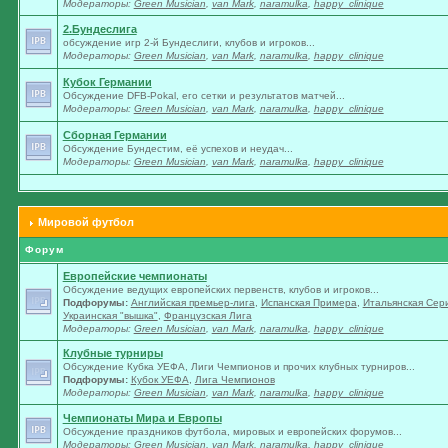
Модераторы:
Green Musician
,
van Mark
,
naramulka
,
happy_clinique
2.Бундеслига
обсуждение игр 2-й Бундеслиги, клубов и игроков...
Модераторы:
Green Musician
,
van Mark
,
naramulka
,
happy_clinique
Кубок Германии
Обсуждение DFB-Pokal, его сетки и результатов матчей...
Модераторы:
Green Musician
,
van Mark
,
naramulka
,
happy_clinique
Сборная Германии
Обсуждение Бундестим, её успехов и неудач...
Модераторы:
Green Musician
,
van Mark
,
naramulka
,
happy_clinique
Мировой футбол
Форум
Европейские чемпионаты
Обсуждение ведущих европейских первенств, клубов и игроков...
Подфорумы:
Английская премьер-лига
,
Испанская Примера
,
Итальянская Сер
Украинская "вышка"
,
Французская Лига
Модераторы:
Green Musician
,
van Mark
,
naramulka
,
happy_clinique
Клубные турниры
Обсуждение Кубка УЕФА, Лиги Чемпионов и прочих клубных турниров...
Подфорумы:
Кубок УЕФА
,
Лига Чемпионов
Модераторы:
Green Musician
,
van Mark
,
naramulka
,
happy_clinique
Чемпионаты Мира и Европы
Обсуждение праздников футбола, мировых и европейских форумов...
Модераторы:
Green Musician
,
van Mark
,
naramulka
,
happy_clinique