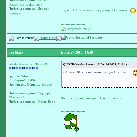
Любимые клубы:
Werder
Bremen bis in den Tod!
Любимые игроки:
Игроки
Ой, вот 100 м. я не помню, вроде 13 с чем то.
Вердера.
--------------------
van Mark
Dec 27 2008, 13:19
WerderBremen.Ru Team #10
QUOTE(Werder Bremen @ Dec 26 2008, 22:24 )
Ой, вот 100 м. я не помню, вроде 13 с чем то.
Группа: Admin
Сообщений: 2,094
Проживает: Обнинск, Россия
Любимые клубы:
"Вердер",
"Ювентус"
Да не, наверное, быстрее. Я из 12 выбегал..
Любимые игроки:
Марко Боде
--------------------