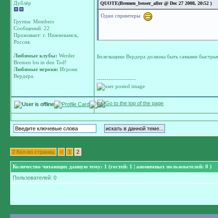
Дублёр
QUOTE(Bremen_besser_aller @ Dec 27 2008, 20:52 )
Одни спринтеры
Группа: Members
Сообщений: 22
Проживает: г. Нижнекамск,
Россия.
Любимые клубы:
Werder
Болельщики Вердера должны быть самыми быстр
Bremen bis in den Tod!
Любимые игроки:
Игроки
Вердера.
--------------------
2 Кол-во страниц
<
1
2
Количество читающих данную тему: 1 (гостей: 1 | анонимных пользователей: 0 )
Пользователей: 0