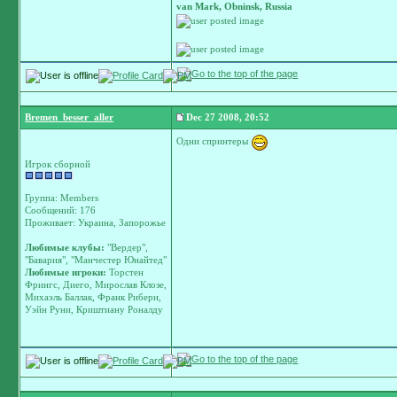
van Mark, Obninsk, Russia
Bremen_besser_aller
Dec 27 2008, 20:52
Одни спринтеры
Игрок сборной
Группа: Members
Сообщений: 176
Проживает: Украина, Запорожье
Любимые клубы:
"Вердер",
"Бавария", "Манчестер Юнайтед"
Любимые игроки:
Торстен
Фрингс, Диего, Мирослав Клозе,
Михаэль Баллак, Франк Рибери,
Уэйн Руни, Криштиану Роналду