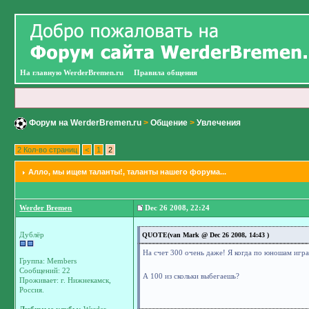
На главную WerderBremen.ru
Правила общения
Форум на WerderBremen.ru
>
Общение
>
Увлечения
2 Кол-во страниц
<
1
2
Алло, мы ищем таланты!
, таланты нашего форума...
Werder Bremen
Dec 26 2008, 22:24
Дублёр
QUOTE(van Mark @ Dec 26 2008, 14:43 )
На счет 300 очень даже! Я когда по юношам играл
Группа: Members
Сообщений: 22
А 100 из скольки выбегаешь?
Проживает: г. Нижнекамск,
Россия.