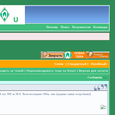
Помощь
Поиск
Пользователи
Календарь
Схема
· [
Стандартный
] ·
Линейный+
едить за темой
|
Порекомендовать тему по Email
|
Версия для печати
Сообщение
#21
А тут 300 за 38.8. Хотя последние 100м. они трудные самые тогда были))