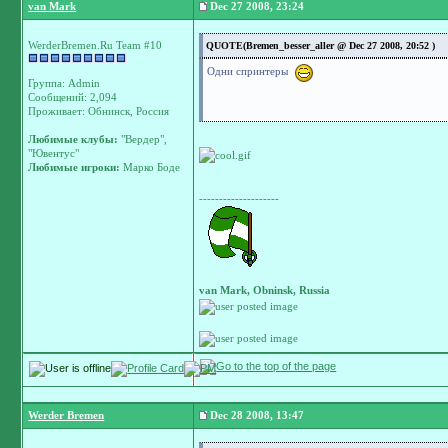
van Mark
Dec 27 2008, 23:24
WerderBremen.Ru Team #10
QUOTE(Bremen_besser_aller @ Dec 27 2008, 20:52 )
Одни спринтеры
Группа: Admin
Сообщений: 2,094
Проживает: Обнинск, Россия
Любимые клубы:
"Вердер",
"Ювентус"
Любимые игроки:
Марко Боде
--------------------
van Mark, Obninsk, Russia
Werder Bremen
Dec 28 2008, 13:47