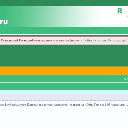
Уважаемый Гость, добро пожаловать к нам на форум!
(
Войти на форум
|
Регистрация
)
Сл
 в футбол мы тест Купера (вроде так называется) сдавали на 400м. Там я в 1.05 уложился.. 