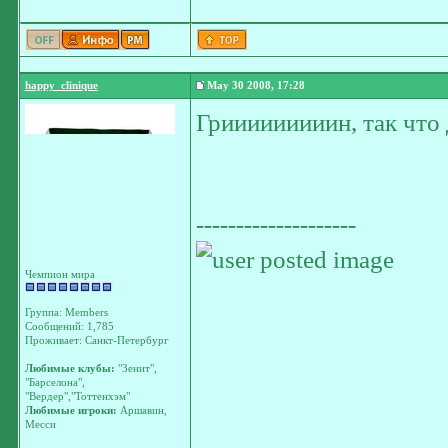
happy_clinique
May 30 2008, 17:28
Грииииииииин, так что
--------------------
Чемпион мира
Группа: Members
Сообщений: 1,785
Проживает: Санкт-Петербург
Любимые клубы:
"Зенит",
"Барселона",
"Вердер","Тоттенхэм"
Любимые игроки:
Аршавин,
Месси