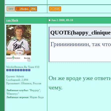
van Mark
Jun 2 2008, 09:10
QUOTE(happy_clinique 
Грииииииииин, так чт
WerderBremen.Ru Team #10
Он же вроде уже ответил
Группа: Admin
Сообщений: 2,094
Проживает: Обнинск, Россия
чему.
Любимые клубы:
"Вердер",
"Ювентус"
Любимые игроки:
Марко Боде