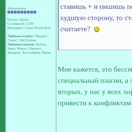
ставишь + и пишишь по
Administrator
худшую сторону, то ст
Группа: Admin
Сообщений: 2,290
считаете?
Проживает: Санкт-Питер-Бург
Любимые клубы:
"Вердер",
"Зенит", Old Chelsea
Любимые игроки:
Аилтон,
Анри, Фрингс, Класнич,
Аршавин, Хасселбайнк, Пирло
Мне кажется, это бесс
специальный плагин, а 
вторых, у нас у всех х
привести к конфликтам