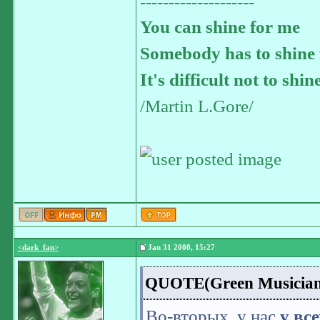
--------------------
You can shine for me
Somebody has to shine 
It's difficult not to shin
/Martin L.Gore/
<dark_fan>
Jan 31 2008, 15:27
QUOTE(Green Musician 
Во-вторых, у нас
у вс