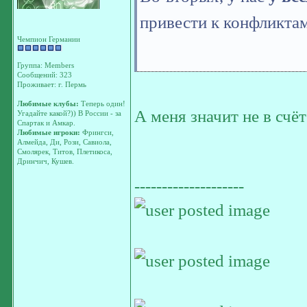
привести к конфликтам
Чемпион Германии
Группа: Members
Сообщений: 323
Проживает: г. Пермь
Любимые клубы:
Теперь один!
А меня значит не в счё
Угадайте какой?)) В России - за
Спартак и Амкар.
Любимые игроки:
Фрингси,
Алмейда, Ди, Рози, Савиола,
Смолярек, Титов, Плетикоса,
Дринчич, Кушев.
--------------------