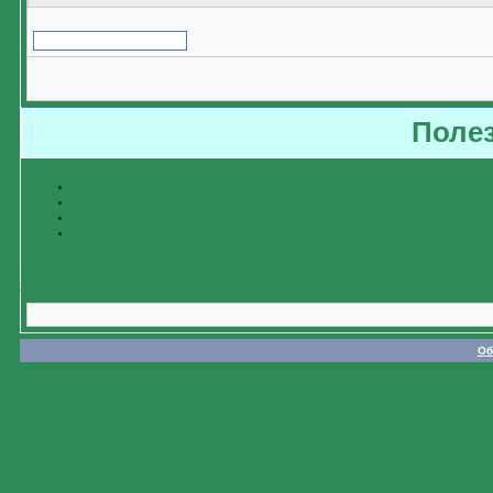
Поле
Восстановить забытый пароль
Пройти регистрацию
Изучить справочную информацию
Связаться с администратором форума
Назад
Об