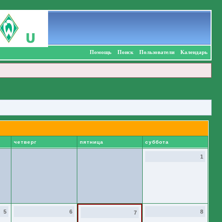
Помощь
Поиск
Пользователи
Календарь
четверг
пятница
суббота
1
5
6
8
7