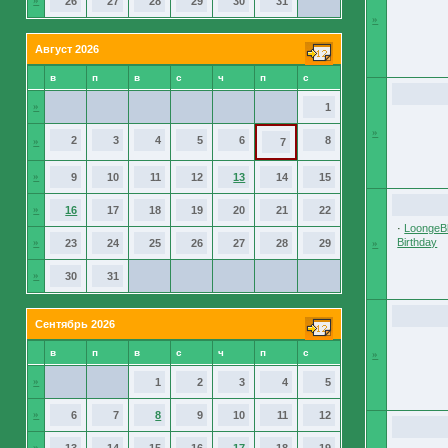
»
26
27
28
29
30
31
»
Август 2026
в
п
в
с
ч
п
с
»
1
»
2
3
4
5
6
8
»
7
»
9
10
11
12
13
14
15
»
16
17
18
19
20
21
22
·
LoongeBl
Birthday
»
23
24
25
26
27
28
29
»
»
30
31
Сентябрь 2026
в
п
в
с
ч
п
с
»
»
1
2
3
4
5
»
6
7
8
9
10
11
12
»