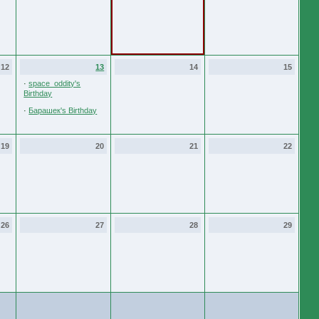
12
13
14
15
·
space_oddity's
Birthday
·
Барашек's Birthday
19
20
21
22
26
27
28
29