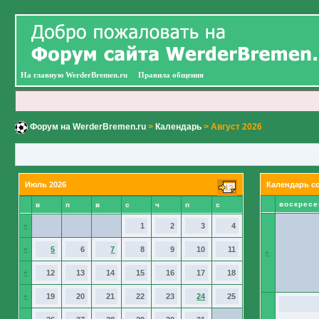
На главную WerderBremen.ru
Правила общения
Форум на WerderBremen.ru
>
Календарь
> Август 2026
Июль 2026
Календарь с
воскресе
в
п
в
с
ч
п
с
»
1
2
3
4
»
5
6
7
8
9
10
11
»
»
12
13
14
15
16
17
18
»
19
20
21
22
23
24
25