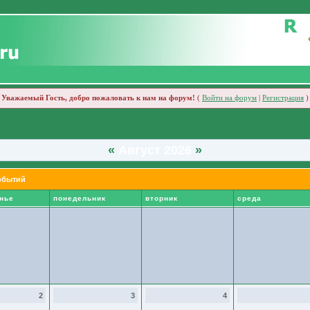
Уважаемый Гость, добро пожаловать к нам на форум!
(
Войти на форум
|
Регистрация
)
«
Август 2026
»
обытий
нье
понедельник
вторник
среда
2
3
4