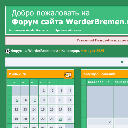
На главную WerderBremen.ru
Правила общения
Уважаемый Гость, добро пожалова
Форум на WerderBremen.ru
>
Календарь
> Август 2026
«
А
Июль 2026
Календарь событий
воскресенье
понеде
в
п
в
с
ч
п
с
»
1
2
3
4
»
5
6
7
8
9
10
11
»
»
12
13
14
15
16
17
18
»
19
20
21
22
23
24
25
2