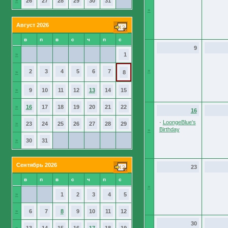
»
26
27
28
29
30
31
»
Август 2026
в
п
в
с
ч
п
с
9
»
1
»
2
3
4
5
6
7
»
8
»
9
10
11
12
13
14
15
»
16
17
18
19
20
21
22
16
·
LoongeBlue's
»
23
24
25
26
27
28
29
Birthday
»
»
30
31
Сентябрь 2026
23
в
п
в
с
ч
п
с
»
»
1
2
3
4
5
»
6
7
8
9
10
11
12
30
»