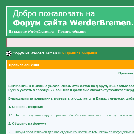
На главную WerderBremen.ru
Правила общения
Форум на WerderBremen.ru
> Правила общения
Правила общения
Правила 
ВНИМАНИЕ!!! В связи с ужесточением атак ботов на форум, ВСЕ пользова
нужно указать в сообщении ваш ник и фамилию любого футболиста "Вердер
Благодарим за понимание, поверьте, это делается в Ваших интересах, да
1. Способы общения
1.1. На сайте функционируют три способа общения пользователей: путём коммен
2. Общение на форуме
2.1. Форум предназначен для обсуждения конкретных тем, включая обсуждение иг