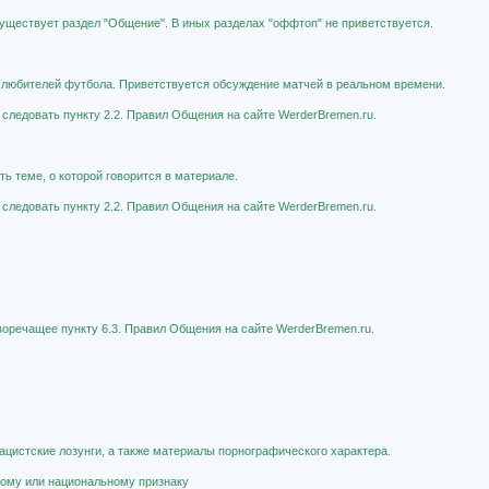
существует раздел "Общение". В иных разделах "оффтоп" не приветствуется.
о любителей футбола. Приветствуется обсуждение матчей в реальном времени.
 следовать пункту 2.2. Правил Общения на сайте WerderBremen.ru.
ь теме, о которой говорится в материале.
 следовать пункту 2.2. Правил Общения на сайте WerderBremen.ru.
иворечащее пункту 6.3. Правил Общения на сайте WerderBremen.ru.
ацистские лозунги, а также материалы порнографического характера.
овому или национальному признаку