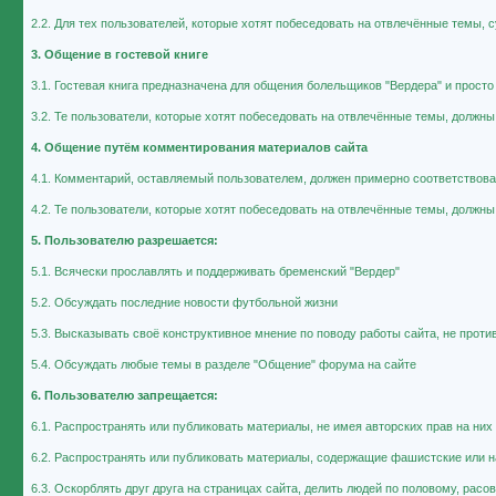
2.2. Для тех пользователей, которые хотят побеседовать на отвлечённые темы, 
3. Общение в гостевой книге
3.1. Гостевая книга предназначена для общения болельщиков "Вердера" и прост
3.2. Те пользователи, которые хотят побеседовать на отвлечённые темы, должны
4. Общение путём комментирования материалов сайта
4.1. Комментарий, оставляемый пользователем, должен примерно соответствоват
4.2. Те пользователи, которые хотят побеседовать на отвлечённые темы, должны
5. Пользователю разрешается:
5.1. Всячески прославлять и поддерживать бременский "Вердер"
5.2. Обсуждать последние новости футбольной жизни
5.3. Высказывать своё конструктивное мнение по поводу работы сайта, не прот
5.4. Обсуждать любые темы в разделе "Общение" форума на сайте
6. Пользователю запрещается:
6.1. Распространять или публиковать материалы, не имея авторских прав на них
6.2. Распространять или публиковать материалы, содержащие фашистские или н
6.3. Оскорблять друг друга на страницах сайта, делить людей по половому, рас