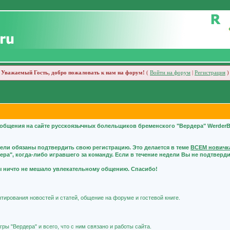
Уважаемый Гость, добро пожаловать к нам на форум!
(
Войти на форум
|
Регистрация
)
общения на сайте русскоязычных болельщиков бременского "Вердера" WerderB
тели обязаны подтвердить свою регистрацию. Это делается в теме
ВСЕМ новичка
а", когда-либо игравшего за команду. Если в течение недели Вы не подтвердит
бы ничто не мешало увлекательному общению. Спасибо!
тирования новостей и статей, общение на форуме и гостевой книге.
ры "Вердера" и всего, что с ним связано и работы сайта.