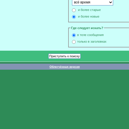
и более старые
и более новые
Где следует искать?
в теле сообщения
только в заголовках
Облегчённая версия