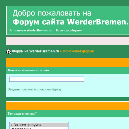
На главную WerderBremen.ru
Правила общения
Форум на WerderBremen.ru
> Поисковая форма
Поиск по ключевым словам
Введите поисковое слово или фразу
Где следует искать?