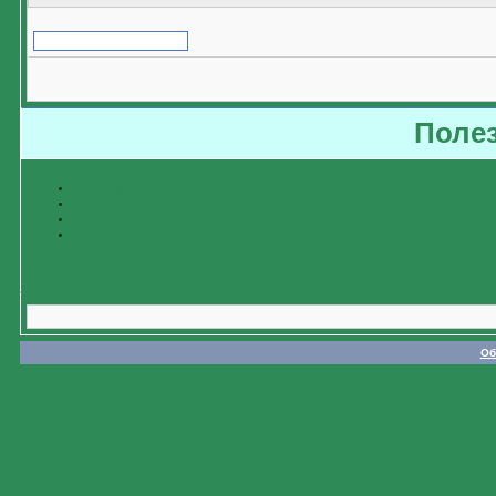
Поле
Восстановить забытый пароль
Пройти регистрацию
Изучить справочную информацию
Связаться с администратором форума
Назад
Об