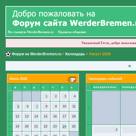
На главную WerderBremen.ru
Правила общения
Уважаемый Гость, добро пожалова
Форум на WerderBremen.ru
>
Календарь
> Август 2026
«
А
Июль 2026
Календарь событий
воскресенье
понеде
в
п
в
с
ч
п
с
»
1
2
3
4
»
5
6
7
8
9
10
11
»
»
12
13
14
15
16
17
18
»
19
20
21
22
23
24
25
2