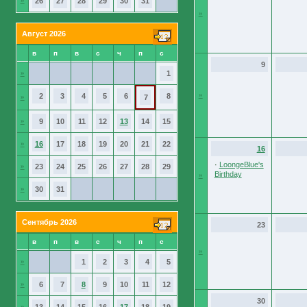
»
26
27
28
29
30
31
»
Август 2026
в
п
в
с
ч
п
с
9
»
1
»
2
3
4
5
6
8
»
7
»
9
10
11
12
13
14
15
»
16
17
18
19
20
21
22
16
·
LoongeBlue's
»
23
24
25
26
27
28
29
Birthday
»
»
30
31
Сентябрь 2026
23
в
п
в
с
ч
п
с
»
»
1
2
3
4
5
»
6
7
8
9
10
11
12
30
»