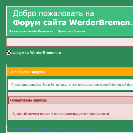
На главную WerderBremen.ru
Правила общения
Форум на WerderBremen.ru
Сообщение форума
Произошла ошибка. Если Вы не знаете, как пользоваться данной функцией фор
Обнаружена ошибка:
В данный момент времени новые регистрации не принимаются.
Вы не вошли на форум, сделать это можно ниже