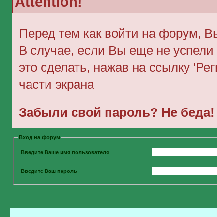
Attention!
Перед тем как войти на форум, В
В случае, если Вы еще не успели
это сделать, нажав на ссылку 'Ре
части экрана
Забыли свой пароль? Не беда
Вход на форум
Введите Ваше имя пользователя
Введите Ваш пароль