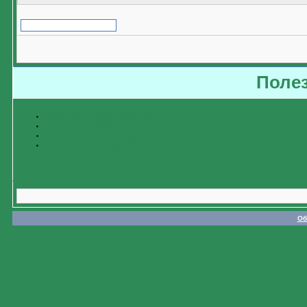
Поле
Восстановить забытый пароль
Пройти регистрацию
Изучить справочную информацию
Связаться с администратором форума
Назад
Об