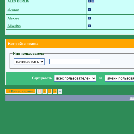
ALEX BERLIN
aLexao
Alexxre
Allweiss
Настройки поиска
Имя пользователя
Сортировать
по
57 Кол-во страниц
1
2
3
>
»
Об