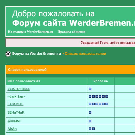
На главную WerderBremen.ru
Правила общения
Уважаемый Гость, добро пожалова
Форум на WerderBremen.ru
> Список пользователей
Список пользователей
Имя пользователя
Уровень
<<<STREI4>>>
<dark_fan>
-Э-М-И-Н-
3EHuT4uK
@KIMMI
AirArt