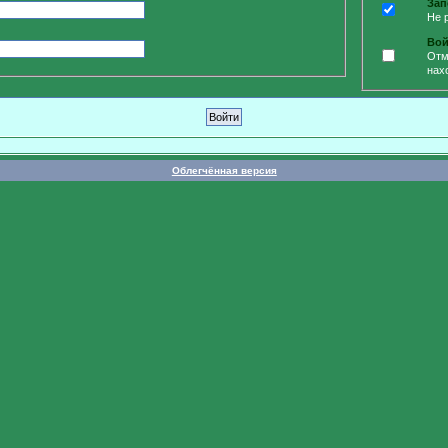
Зап
Не 
Вой
Отм
нах
Облегчённая версия