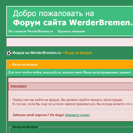
На главную WerderBremen.ru
Правила общения
Форум на WerderBremen.ru
> Вход на форум
Вход на форум
Для того чтобы войти, пожалуйста, введите ниже Ваши регистрационные данные
Attention!
Перед тем как войти на форум, Вы должны пройти процесс регистрации.
В случае, если Вы еще не успели зарегистрироваться, Вы всегда можете это с
Забыли свой пароль? Не беда!
Нажмите сюда!
Вход на форум