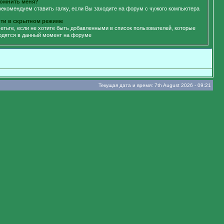
омнить меня?
рекомендуем ставить галку, если Вы заходите на форум с чужого компьютера
ти в скрытном режиме
етьте, если не хотите быть добавленными в список пользователей, которые
одятся в данный момент на форуме
Текущая дата и время: 7th August 2026 - 09:21