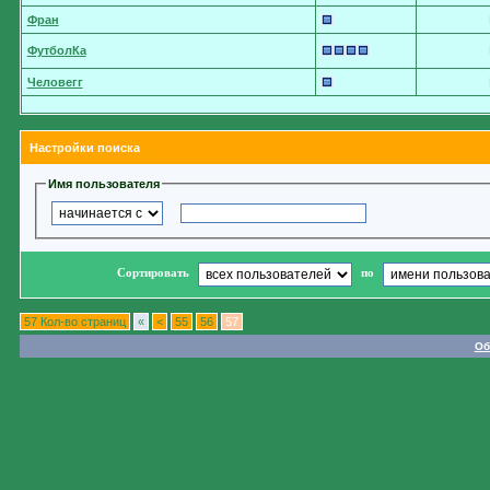
Фран
ФутболКа
Человегг
Настройки поиска
Имя пользователя
Сортировать
по
57 Кол-во страниц
«
<
55
56
57
Об