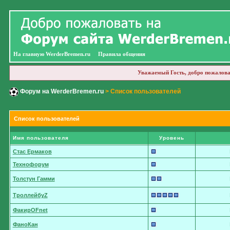
На главную WerderBremen.ru
Правила общения
Уважаемый Гость, добро пожалова
Форум на WerderBremen.ru
> Список пользователей
Список пользователей
Имя пользователя
Уровень
Стас Ермаков
Технофорум
Толстун Гамми
ТроллейбуZ
ФакирOFnet
ФаноКан