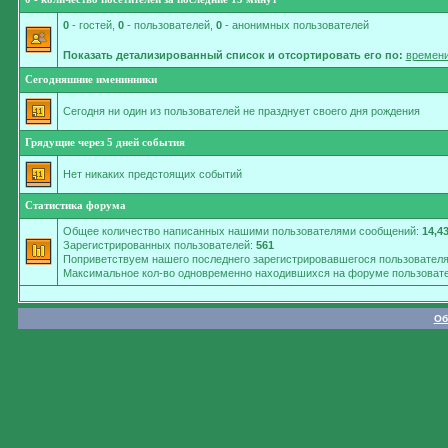
0
- гостей,
0
- пользователей,
0
- анонимных пользователей
Показать детализированный список и отсортировать его по:
времени
Сегодняшние именинники
Сегодня ни один из пользователей не празднует своего дня рождения
Грядущие через 5 дней события
Нет никаких предстоящих событий
Статистика форума
Общее количество написанных нашими пользователями сообщений:
14,4
Зарегистрированных пользователей:
561
Поприветствуем нашего последнего зарегистрировавшегося пользовател
Максимальное кол-во одновременно находившихся на форуме пользовате
Об