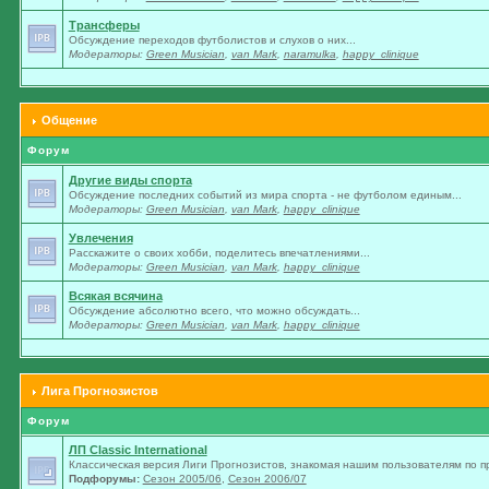
Трансферы
Обсуждение переходов футболистов и слухов о них...
Модераторы:
Green Musician
,
van Mark
,
naramulka
,
happy_clinique
Общение
Форум
Другие виды спорта
Обсуждение последних событий из мира спорта - не футболом единым...
Модераторы:
Green Musician
,
van Mark
,
happy_clinique
Увлечения
Расскажите о своих хобби, поделитесь впечатлениями...
Модераторы:
Green Musician
,
van Mark
,
happy_clinique
Всякая всячина
Обсуждение абсолютно всего, что можно обсуждать...
Модераторы:
Green Musician
,
van Mark
,
happy_clinique
Лига Прогнозистов
Форум
ЛП Classic International
Классическая версия Лиги Прогнозистов, знакомая нашим пользователям по п
Подфорумы:
Сезон 2005/06
,
Сезон 2006/07