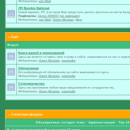
Модераторы:
van Mark
ЛП Bundes National
Новый вариант ЛП, в котором Вам предстоить делать прогнозы на матчи Бунде
Подфорумы:
Сезон 2006/07 (не завершён)
Модераторы:
van Mark
,
Green Musician
,
Друг
Сайт
Форум
Книга жалоб и предложений
Здесь вы можете оставить свои отзывы о сайте, нажаловаться на нас и подели
Модераторы:
Green Musician
,
naramulka
Обновления
Вся информация об обновлениях на сайте вывешивается здесь...
Модераторы:
Green Musician
,
naramulka
Сотрудничество
Здесь мы принимаем любые ваши предложения по сотрудничеству...
Модераторы:
Green Musician
,
naramulka
Статистика форума
Обсуждаемые сегодня темы
·
Администрация
·
Top 10
0 - количество посетителей за последние 15 минут