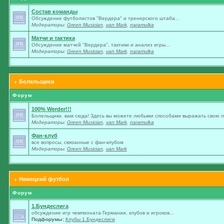
Состав команды
Обсуждение футболистов "Вердера" и тренерского штаба...
Модераторы:
Green Musician
,
van Mark
,
naramulka
Матчи и тактика
Обсуждение матчей "Вердера", тактики и анализ игры...
Модераторы:
Green Musician
,
van Mark
,
naramulka
Болельщики
Форум
100% Werder!!!
Болельщики, вам сюда! Здесь вы можете любыми способами выражать свою лю
Модераторы:
Green Musician
,
van Mark
,
naramulka
Фан-клуб
все вопросы, связанные с фан-клубом
Модераторы:
Green Musician
,
van Mark
Немецкий футбол
Форум
1.Бундеслига
обсуждение игр чемпионата Германии, клубов и игроков...
Подфорумы:
Клубы 1.Бундеслиги