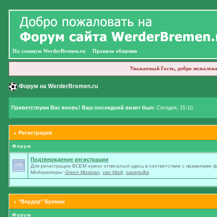
На главную WerderBremen.ru
Правила общения
Уважаемый Гость, добро пожалова
Форум на WerderBremen.ru
Приветствуем Вас вновь! Ваш последний визит был:
Сегодня, 15:10
Регистрация
Форум
Подтверждение регистрации
Для регистрации ВСЕМ нужно отписаться здесь в соответствии с правилами 
Модераторы:
Green Musician
,
van Mark
,
naramulka
"Вердер" Бремен
Форум