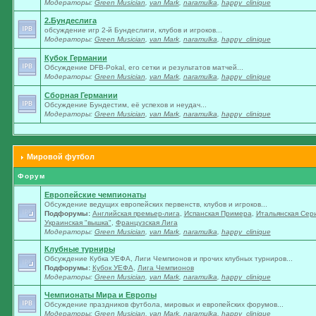
Модераторы:
Green Musician
,
van Mark
,
naramulka
,
happy_clinique
2.Бундеслига
обсуждение игр 2-й Бундеслиги, клубов и игроков...
Модераторы:
Green Musician
,
van Mark
,
naramulka
,
happy_clinique
Кубок Германии
Обсуждение DFB-Pokal, его сетки и результатов матчей...
Модераторы:
Green Musician
,
van Mark
,
naramulka
,
happy_clinique
Сборная Германии
Обсуждение Бундестим, её успехов и неудач...
Модераторы:
Green Musician
,
van Mark
,
naramulka
,
happy_clinique
Мировой футбол
Форум
Европейские чемпионаты
Обсуждение ведущих европейских первенств, клубов и игроков...
Подфорумы:
Английская премьер-лига
,
Испанская Примера
,
Итальянская Сер
Украинская "вышка"
,
Французская Лига
Модераторы:
Green Musician
,
van Mark
,
naramulka
,
happy_clinique
Клубные турниры
Обсуждение Кубка УЕФА, Лиги Чемпионов и прочих клубных турниров...
Подфорумы:
Кубок УЕФА
,
Лига Чемпионов
Модераторы:
Green Musician
,
van Mark
,
naramulka
,
happy_clinique
Чемпионаты Мира и Европы
Обсуждение праздников футбола, мировых и европейских форумов...
Модераторы:
Green Musician
,
van Mark
,
naramulka
,
happy_clinique