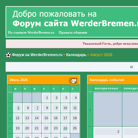
На главную WerderBremen.ru
Правила общения
Уважаемый Гость, добро пожалова
Форум на WerderBremen.ru
>
Календарь
> Август 2026
«
А
Июль 2026
Календарь событий
воскресенье
понеде
в
п
в
с
ч
п
с
»
1
2
3
4
»
5
6
7
8
9
10
11
»
»
12
13
14
15
16
17
18
»
19
20
21
22
23
24
25
2