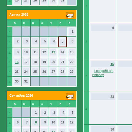
»
26
27
28
29
30
31
»
Август 2026
в
п
в
с
ч
п
с
9
»
1
»
2
3
4
5
6
8
»
7
»
9
10
11
12
13
14
15
»
16
17
18
19
20
21
22
16
·
LoongeBlue's
»
23
24
25
26
27
28
29
Birthday
»
»
30
31
Сентябрь 2026
23
в
п
в
с
ч
п
с
»
»
1
2
3
4
5
»
6
7
8
9
10
11
12
30
»