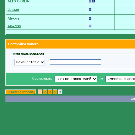
ALEX BERLIN
aLexao
Alexxre
Allweiss
Настройки поиска
Имя пользователя
Сортировать
по
57 Кол-во страниц
1
2
3
>
»
Об