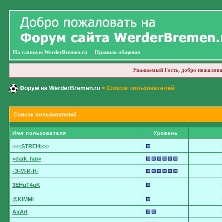
На главную WerderBremen.ru
Правила общения
Уважаемый Гость, добро пожалова
Форум на WerderBremen.ru
> Список пользователей
Список пользователей
Имя пользователя
Уровень
<<<STREI4>>>
<dark_fan>
-Э-М-И-Н-
3EHuT4uK
@KIMMI
AirArt