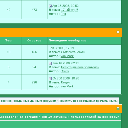
Apr 18 2008, 19:52
42
473
В теме:
17-ый тур!!!
Автор:
Fric
Тем
Ответов
Последнее сообщение
Jan 3 2009, 17:19
10
466
В теме:
Protected Forum
Автор:
van Mark
Jun 16 2008, 02:13
5
94
В теме:
Репутация пользователей
Автор:
Osiris
Oct 30 2008, 10:28
4
296
В теме:
Видео
Автор:
van Mark
 cookies, созданные данным форумом
·
Пометить все сообщения прочитанными
ьзователей за сегодня
·
Top 10 активных пользователей за всё время