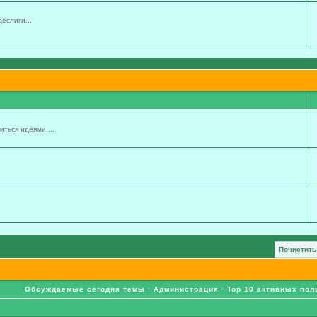
еслиги...
ться идеями....
Почистить
Обсуждаемые сегодня темы
·
Администрация
·
Top 10 активных пол