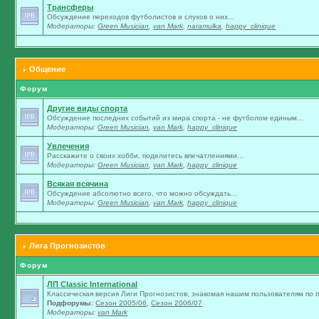
Трансферы
Обсуждение переходов футболистов и слухов о них...
Модераторы:
Green Musician
,
van Mark
,
naramulka
,
happy_clinique
Общение
Форум
Другие виды спорта
Обсуждение последних событий из мира спорта - не футболом единым...
Модераторы:
Green Musician
,
van Mark
,
happy_clinique
Увлечения
Расскажите о своих хобби, поделитесь впечатлениями...
Модераторы:
Green Musician
,
van Mark
,
happy_clinique
Всякая всячина
Обсуждение абсолютно всего, что можно обсуждать...
Модераторы:
Green Musician
,
van Mark
,
happy_clinique
Лига Прогнозистов
Форум
ЛП Classic International
Классическая версия Лиги Прогнозистов, знакомая нашим пользователям по п
Подфорумы:
Сезон 2005/06
,
Сезон 2006/07
Модераторы:
van Mark