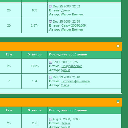
Dec 25 2008, 22:52
26
933
В теме:
Диего
Автор:
Werder Bremen
Dec 25 2008, 22:58
20
1,374
В теме:
Сезон 2008/2009
Автор:
Werder Bremen
Тем
Ответов
Последнее сообщение
Jan 1 2009, 18:25
25
1,825
В теме:
Поздравления
Автор:
lyon08
Dec 29 2008, 21:48
7
104
В теме:
Встреча фан-клуба
Автор:
Osiris
Тем
Ответов
Последнее сообщение
Aug 30 2008, 09:00
25
266
В теме:
Кельн
Автор:
lyon08