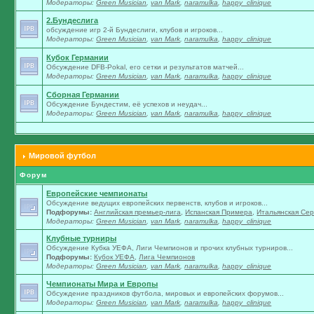
Модераторы:
Green Musician
,
van Mark
,
naramulka
,
happy_clinique
2.Бундеслига
обсуждение игр 2-й Бундеслиги, клубов и игроков...
Модераторы:
Green Musician
,
van Mark
,
naramulka
,
happy_clinique
Кубок Германии
Обсуждение DFB-Pokal, его сетки и результатов матчей...
Модераторы:
Green Musician
,
van Mark
,
naramulka
,
happy_clinique
Сборная Германии
Обсуждение Бундестим, её успехов и неудач...
Модераторы:
Green Musician
,
van Mark
,
naramulka
,
happy_clinique
Мировой футбол
Форум
Европейские чемпионаты
Обсуждение ведущих европейских первенств, клубов и игроков...
Подфорумы:
Английская премьер-лига
,
Испанская Примера
,
Итальянская Сер
Модераторы:
Green Musician
,
van Mark
,
naramulka
,
happy_clinique
Клубные турниры
Обсуждение Кубка УЕФА, Лиги Чемпионов и прочих клубных турниров...
Подфорумы:
Кубок УЕФА
,
Лига Чемпионов
Модераторы:
Green Musician
,
van Mark
,
naramulka
,
happy_clinique
Чемпионаты Мира и Европы
Обсуждение праздников футбола, мировых и европейских форумов...
Модераторы:
Green Musician
,
van Mark
,
naramulka
,
happy_clinique