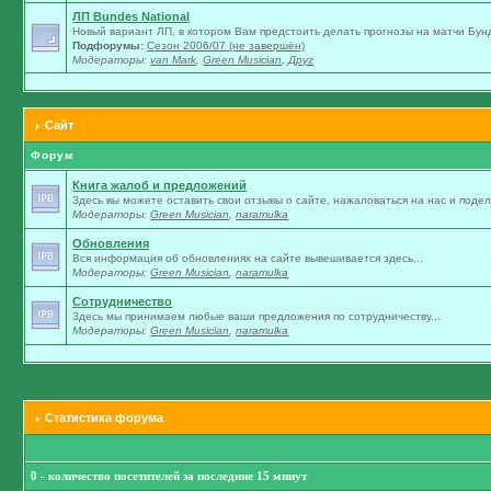
ЛП Bundes National
Новый вариант ЛП, в котором Вам предстоить делать прогнозы на матчи Бунд
Подфорумы:
Сезон 2006/07 (не завершён)
Модераторы:
van Mark
,
Green Musician
,
Друг
Сайт
Форум
Книга жалоб и предложений
Здесь вы можете оставить свои отзывы о сайте, нажаловаться на нас и подели
Модераторы:
Green Musician
,
naramulka
Обновления
Вся информация об обновлениях на сайте вывешивается здесь...
Модераторы:
Green Musician
,
naramulka
Сотрудничество
Здесь мы принимаем любые ваши предложения по сотрудничеству...
Модераторы:
Green Musician
,
naramulka
Статистика форума
0 - количество посетителей за последние 15 минут