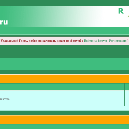
Уважаемый Гость, добро пожаловать к нам на форум!
(
Войти на форум
|
Регистрация
)
 форума