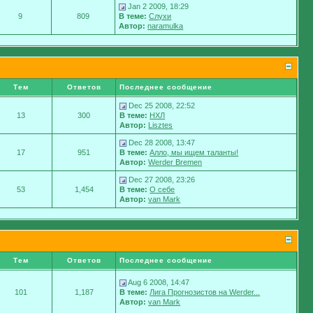
Jan 2 2009, 18:29
9
809
В теме:
Слухи
Автор:
naramulka
Тем
Ответов
Последнее сообщение
Dec 25 2008, 22:52
13
300
В теме:
НХЛ
Автор:
Lisztes
Dec 28 2008, 13:47
17
951
В теме:
Алло, мы ищем таланты!
Автор:
Werder Bremen
Dec 27 2008, 23:26
53
1,454
В теме:
О себе
Автор:
van Mark
Тем
Ответов
Последнее сообщение
Aug 6 2008, 14:47
101
1,187
В теме:
Лига Прогнозистов на Werder...
Автор:
van Mark