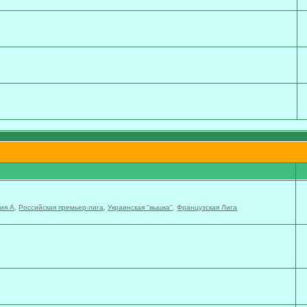
ия А
,
Российская премьер-лига
,
Украинская "вышка"
,
Французская Лига