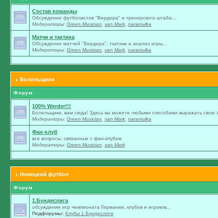
Состав команды
Обсуждение футболистов "Вердера" и тренерского штаба...
Модераторы:
Green Musician
,
van Mark
,
naramulka
Матчи и тактика
Обсуждение матчей "Вердера", тактики и анализ игры...
Модераторы:
Green Musician
,
van Mark
,
naramulka
Болельщики
Форум
100% Werder!!!
Болельщики, вам сюда! Здесь вы можете любыми способами выражать свою л
Модераторы:
Green Musician
,
van Mark
,
naramulka
Фан-клуб
все вопросы, связанные с фан-клубом
Модераторы:
Green Musician
,
van Mark
Немецкий футбол
Форум
1.Бундеслига
обсуждение игр чемпионата Германии, клубов и игроков...
Подфорумы:
Клубы 1.Бундеслиги