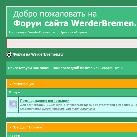
На главную WerderBremen.ru
Правила общения
Форум на WerderBremen.ru
Приветствуем Вас вновь! Ваш последний визит был:
Сегодня, 18:12
Регистрация
Форум
Подтверждение регистрации
Для регистрации ВСЕМ нужно отписаться здесь в соответствии с правилами
Модераторы:
Green Musician
,
van Mark
,
naramulka
"Вердер" Бремен
Форум