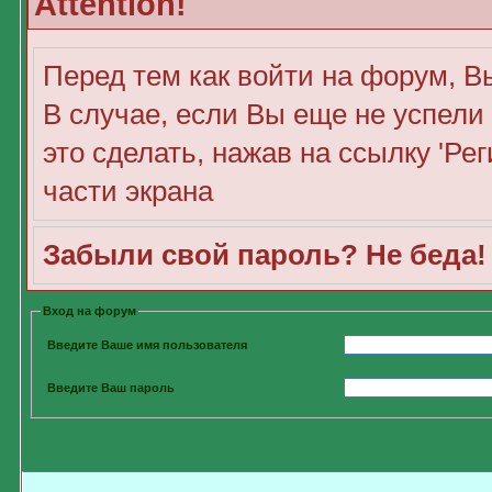
Attention!
Перед тем как войти на форум, В
В случае, если Вы еще не успели
это сделать, нажав на ссылку 'Ре
части экрана
Забыли свой пароль? Не беда
Вход на форум
Введите Ваше имя пользователя
Введите Ваш пароль