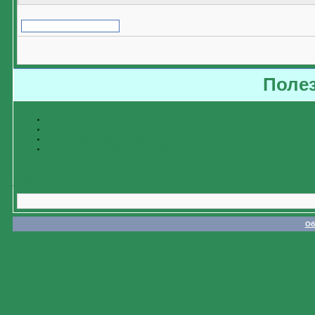
Поле
Восстановить забытый пароль
Пройти регистрацию
Изучить справочную информацию
Связаться с администратором форума
Назад
Об