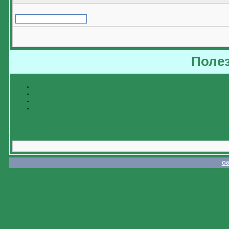
Поле
Восстановить забытый пароль
Пройти регистрацию
Изучить справочную информацию
Связаться с администратором форума
Назад
Об