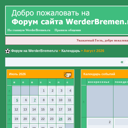
На главную WerderBremen.ru
Правила общения
Уважаемый Гость, добро пожалова
Форум на WerderBremen.ru
>
Календарь
> Август 2026
«
А
Июль 2026
Календарь событий
воскресенье
понеде
в
п
в
с
ч
п
с
»
1
2
3
4
»
5
6
7
8
9
10
11
»
»
12
13
14
15
16
17
18
»
19
20
21
22
23
24
25
2