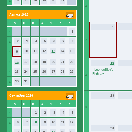
»
26
27
28
29
30
31
»
Август 2026
в
п
в
с
ч
п
с
9
»
1
»
»
2
3
4
5
6
7
8
10
11
12
13
14
15
»
9
»
16
17
18
19
20
21
22
16
·
LoongeBlue's
»
23
24
25
26
27
28
29
Birthday
»
»
30
31
Сентябрь 2026
23
в
п
в
с
ч
п
с
»
»
1
2
3
4
5
»
6
7
8
9
10
11
12
30
»