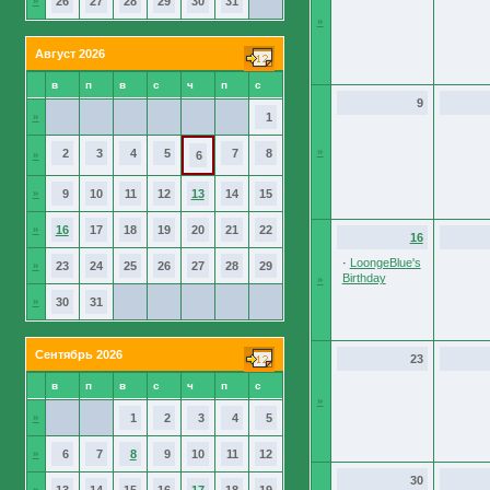
»
26
27
28
29
30
31
»
Август 2026
в
п
в
с
ч
п
с
9
»
1
»
2
3
4
5
7
8
»
6
»
9
10
11
12
13
14
15
»
16
17
18
19
20
21
22
16
·
LoongeBlue's
»
23
24
25
26
27
28
29
Birthday
»
»
30
31
Сентябрь 2026
23
в
п
в
с
ч
п
с
»
»
1
2
3
4
5
»
6
7
8
9
10
11
12
30
»