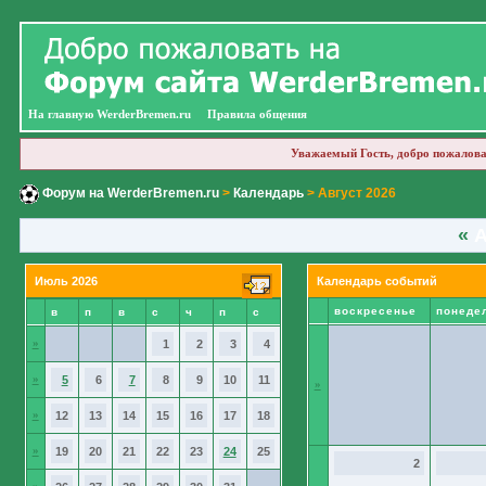
На главную WerderBremen.ru
Правила общения
Уважаемый Гость, добро пожалова
Форум на WerderBremen.ru
>
Календарь
> Август 2026
«
А
Июль 2026
Календарь событий
воскресенье
понеде
в
п
в
с
ч
п
с
»
1
2
3
4
»
5
6
7
8
9
10
11
»
»
12
13
14
15
16
17
18
»
19
20
21
22
23
24
25
2