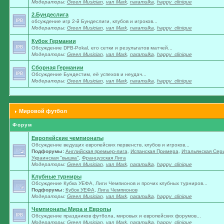
Модераторы:
Green Musician
,
van Mark
,
naramulka
,
happy_clinique
2.Бундеслига
обсуждение игр 2-й Бундеслиги, клубов и игроков...
Модераторы:
Green Musician
,
van Mark
,
naramulka
,
happy_clinique
Кубок Германии
Обсуждение DFB-Pokal, его сетки и результатов матчей...
Модераторы:
Green Musician
,
van Mark
,
naramulka
,
happy_clinique
Сборная Германии
Обсуждение Бундестим, её успехов и неудач...
Модераторы:
Green Musician
,
van Mark
,
naramulka
,
happy_clinique
Мировой футбол
Форум
Европейские чемпионаты
Обсуждение ведущих европейских первенств, клубов и игроков...
Подфорумы:
Английская премьер-лига
,
Испанская Примера
,
Итальянская Сер
Украинская "вышка"
,
Французская Лига
Модераторы:
Green Musician
,
van Mark
,
naramulka
,
happy_clinique
Клубные турниры
Обсуждение Кубка УЕФА, Лиги Чемпионов и прочих клубных турниров...
Подфорумы:
Кубок УЕФА
,
Лига Чемпионов
Модераторы:
Green Musician
,
van Mark
,
naramulka
,
happy_clinique
Чемпионаты Мира и Европы
Обсуждение праздников футбола, мировых и европейских форумов...
Модераторы:
Green Musician
,
van Mark
,
naramulka
,
happy_clinique