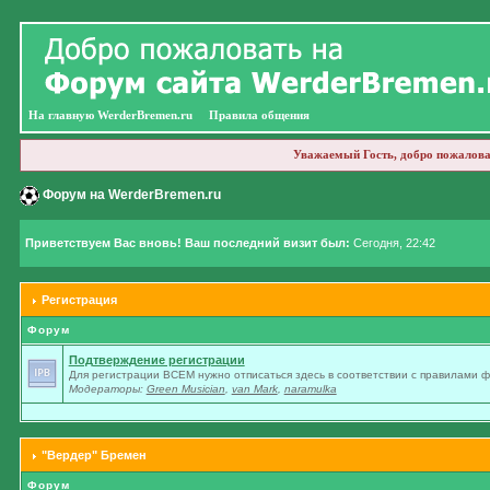
На главную WerderBremen.ru
Правила общения
Уважаемый Гость, добро пожалова
Форум на WerderBremen.ru
Приветствуем Вас вновь! Ваш последний визит был:
Сегодня, 22:42
Регистрация
Форум
Подтверждение регистрации
Для регистрации ВСЕМ нужно отписаться здесь в соответствии с правилами 
Модераторы:
Green Musician
,
van Mark
,
naramulka
"Вердер" Бремен
Форум