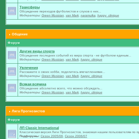
Трансферы
Обсуждение переходов футболистов и слухов о них...
Модераторы:
Green Musician
,
van Mark
,
naramulka
,
happy_clinique
Общение
Форум
Другие виды спорта
Обсуждение последних событий из мира спорта - не футболом единым...
Модераторы:
Green Musician
,
van Mark
,
happy_clinique
Увлечения
Расскажите о своих хобби, поделитесь впечатлениями...
Модераторы:
Green Musician
,
van Mark
,
happy_clinique
Всякая всячина
Обсуждение абсолютно всего, что можно обсуждать...
Модераторы:
Green Musician
,
van Mark
,
happy_clinique
Лига Прогнозистов
Форум
ЛП Classic International
Классическая версия Лиги Прогнозистов, знакомая нашим пользователям по п
Подфорумы:
Сезон 2005/06
,
Сезон 2006/07