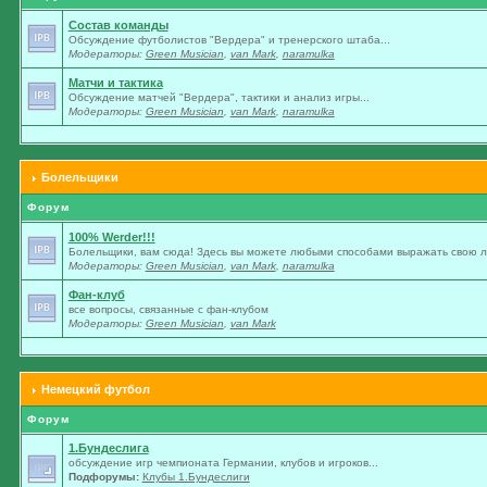
Состав команды
Обсуждение футболистов "Вердера" и тренерского штаба...
Модераторы:
Green Musician
,
van Mark
,
naramulka
Матчи и тактика
Обсуждение матчей "Вердера", тактики и анализ игры...
Модераторы:
Green Musician
,
van Mark
,
naramulka
Болельщики
Форум
100% Werder!!!
Болельщики, вам сюда! Здесь вы можете любыми способами выражать свою лю
Модераторы:
Green Musician
,
van Mark
,
naramulka
Фан-клуб
все вопросы, связанные с фан-клубом
Модераторы:
Green Musician
,
van Mark
Немецкий футбол
Форум
1.Бундеслига
обсуждение игр чемпионата Германии, клубов и игроков...
Подфорумы:
Клубы 1.Бундеслиги