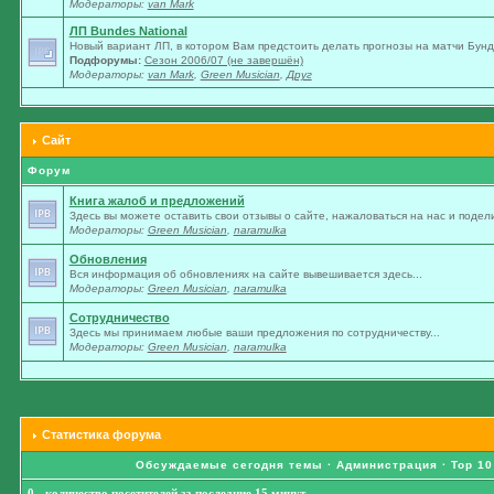
Модераторы:
van Mark
ЛП Bundes National
Новый вариант ЛП, в котором Вам предстоить делать прогнозы на матчи Бунде
Подфорумы:
Сезон 2006/07 (не завершён)
Модераторы:
van Mark
,
Green Musician
,
Друг
Сайт
Форум
Книга жалоб и предложений
Здесь вы можете оставить свои отзывы о сайте, нажаловаться на нас и подели
Модераторы:
Green Musician
,
naramulka
Обновления
Вся информация об обновлениях на сайте вывешивается здесь...
Модераторы:
Green Musician
,
naramulka
Сотрудничество
Здесь мы принимаем любые ваши предложения по сотрудничеству...
Модераторы:
Green Musician
,
naramulka
Статистика форума
Обсуждаемые сегодня темы
·
Администрация
·
Top 10
0 - количество посетителей за последние 15 минут