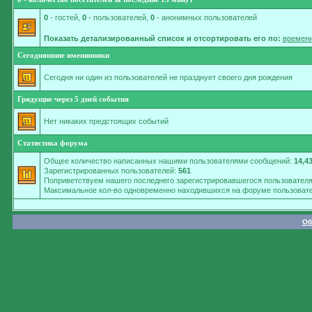
0
- гостей,
0
- пользователей,
0
- анонимных пользователей
Показать детализированный список и отсортировать его по:
времени
Сегодняшние именинники
Сегодня ни один из пользователей не празднует своего дня рождения
Грядущие через 5 дней события
Нет никаких предстоящих событий
Статистика форума
Общее количество написанных нашими пользователями сообщений:
14,4
Зарегистрированных пользователей:
561
Поприветствуем нашего последнего зарегистрировавшегося пользовател
Максимальное кол-во одновременно находившихся на форуме пользовате
Об