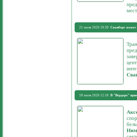
пред
мест
21 июля 2026 19:39
Сванберг может 
Тран
пред
заве
цент
инте
Сва
18 июля 2026 12:18
В "Вердере" при
Акс
спор
белы
Ним
сект