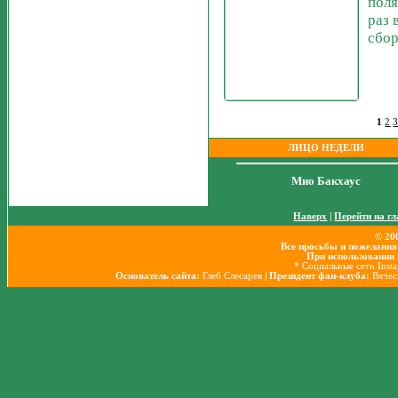
поля
раз 
сбо
1
2
ЛИЦО НЕДЕЛИ
Мио Бакхаус
Наверх
|
Перейти на г
© 20
Все просьбы и пожелания
При использовании 
* Социальные сети Inst
Основатель сайта:
Глеб Слесарев
| Президент фан-клуба:
Вячес