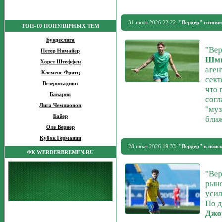
31 июля 2026 22:22
"Вердер" готов
ТОП-10 ПОПУЛЯРНЫХ ТЕМ
Бундеслига
"Вер
Петер Нимайер
Шм
Хорст Штеффен
аген
Клеменс Фритц
сек
Везерштадион
что 
Бавария
согл
Лига Чемпионов
"муз
Байер
ближ
Оле Вернер
Кубок Германии
28 июля 2026 19:33
"Вердер" в поиск
ФК WERDERBREMEN.RU
"Вер
рыно
усил
По д
Джо