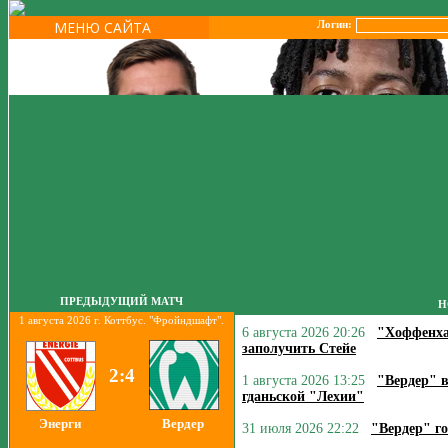
МЕНЮ САЙТА
Логин:
ПРЕДЫДУЩИЙ МАТЧ
Н
1 августа 2026 г. Коттбус. "Фройндшафт".
6 августа 2026 20:26
"Хоффенха
заполучить Стейе
2:4
1 августа 2026 13:25
"Вердер" 
гданьской "Лехии"
Энерги
Вердер
31 июля 2026 22:22
"Вердер" г