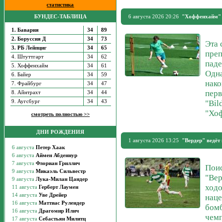
статистика
БУНДЕС-ТАБЛИЦА
6 августа 2026 20:26
"Хоффенхайм" о
1. Бавария
34
89
2. Боруссия Д
34
73
Эта 
3. РБ Лейпциг
34
65
преп
4. Штуттгарт
34
62
паде
5. Хоффенхайм
34
61
Одна
6. Байер
34
59
нако
7. Фрайбург
34
47
перв
8. Айнтрахт
34
44
"Bil
9. Аугсбург
34
43
"Хоф
смотреть полностью >>
ДНИ РОЖДЕНИЯ
1 августа 2026 13:25
"Вердер" ведёт
Поис
"Ве
ходо
наце
бомб
чем