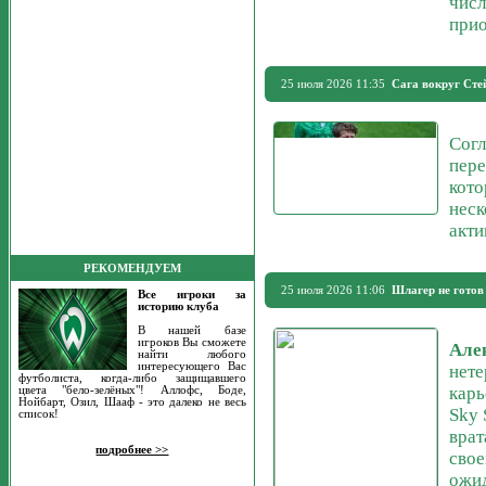
числ
прио
25 июля 2026 11:35
Сага вокруг Сте
Согл
пер
кото
неск
акти
РЕКОМЕНДУЕМ
25 июля 2026 11:06
Шлагер не готов
Все игроки за
историю клуба
В нашей базе
игроков Вы сможете
Але
найти любого
интересующего Вас
нете
футболиста, когда-либо защищавшего
карь
цвета "бело-зелёных"! Аллофс, Боде,
Нойбарт, Озил, Шааф - это далеко не весь
Sky 
список!
врат
подробнее >>
свое
ожид