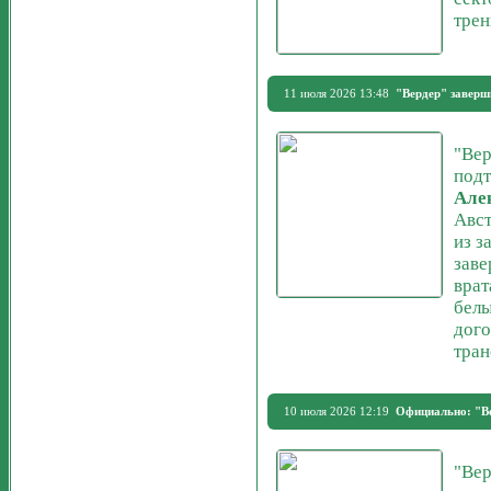
трен
11 июля 2026 13:48
"Вердер" заверш
"Вер
подт
Але
Авст
из з
зав
врат
белы
дого
тран
10 июля 2026 12:19
Официально: "В
"Вер